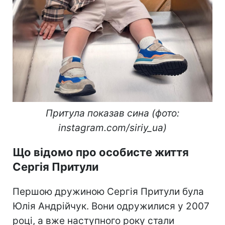
Притула показав сина (фото:
instagram.com/siriy_ua)
Що відомо про особисте життя
Сергія Притули
Першою дружиною Сергія Притули була
Юлія Андрійчук. Вони одружилися у 2007
році, а вже наступного року стали