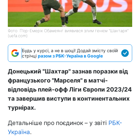
Фото: П'єр-Емерік Обамеянг виявився злим генієм "Шахтаря"
(uefa.com)
Будь у курсі, а не в шоці! Додай змісту своїй
стрічці
разом з РБК-Україна в Google
Донецький "Шахтар" зазнав поразки від
французького "Марселя" в матчі-
відповідь плей-офф Ліги Європи 2023/24
та завершив виступи в континентальних
турнірах.
Детальніше про поєдинок – у звіті
РБК-
Україна
.