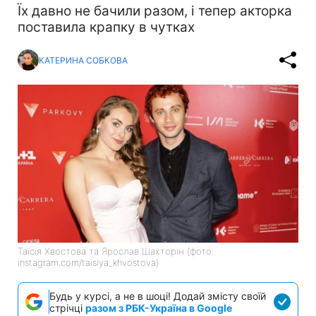
Їх давно не бачили разом, і тепер акторка
поставила крапку в чутках
КАТЕРИНА СОБКОВА
Таїсія Хвостова та Ярослав Шахторін (фото:
instagram.com/taisiya_khvostova)
Будь у курсі, а не в шоці! Додай змісту своїй
стрічці
разом з РБК-Україна в Google