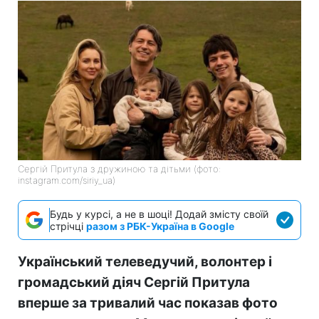
Сергій Притула з дружиною та дітьми (фото:
instagram.com/siriy_ua)
Будь у курсі, а не в шоці! Додай змісту своїй
стрічці
разом з РБК-Україна в Google
Український телеведучий, волонтер і
громадський діяч Сергій Притула
вперше за тривалий час показав фото