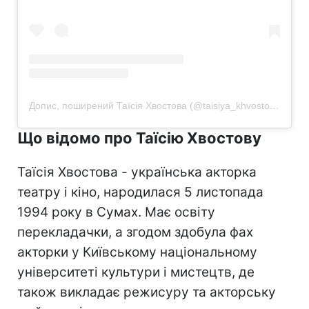
Допис, поширений Таїсія Хвостова (@taisiya_khvostova)
Що відомо про Таїсію Хвостову
Таїсія Хвостова - українська акторка
театру і кіно, народилася 5 листопада
1994 року в Сумах. Має освіту
перекладачки, а згодом здобула фах
акторки у Київському національному
університеті культури і мистецтв, де
також викладає режисуру та акторську