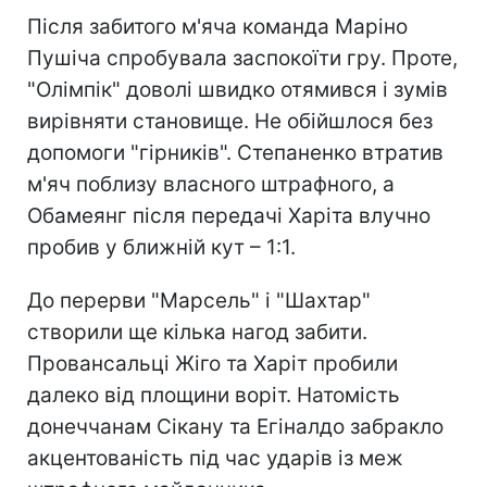
Після забитого м'яча команда Маріно
Пушіча спробувала заспокоїти гру. Проте,
"Олімпік" доволі швидко отямився і зумів
вирівняти становище. Не обійшлося без
допомоги "гірників". Степаненко втратив
м'яч поблизу власного штрафного, а
Обамеянг після передачі Харіта влучно
пробив у ближній кут – 1:1.
До перерви "Марсель" і "Шахтар"
створили ще кілька нагод забити.
Провансальці Жіго та Харіт пробили
далеко від площини воріт. Натомість
донеччанам Сікану та Егіналдо забракло
акцентованість під час ударів із меж