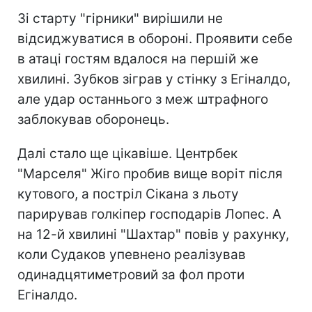
Зі старту "гірники" вирішили не
відсиджуватися в обороні. Проявити себе
в атаці гостям вдалося на першій же
хвилині. Зубков зіграв у стінку з Егіналдо,
але удар останнього з меж штрафного
заблокував оборонець.
Далі стало ще цікавіше. Центрбек
"Марселя" Жіго пробив вище воріт після
кутового, а постріл Сікана з льоту
парирував голкіпер господарів Лопес. А
на 12-й хвилині "Шахтар" повів у рахунку,
коли Судаков упевнено реалізував
одинадцятиметровий за фол проти
Егіналдо.