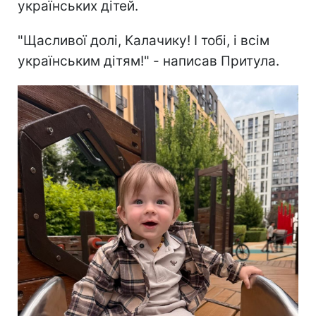
українських дітей.
"Щасливої долі, Калачику! І тобі, і всім
українським дітям!" - написав Притула.