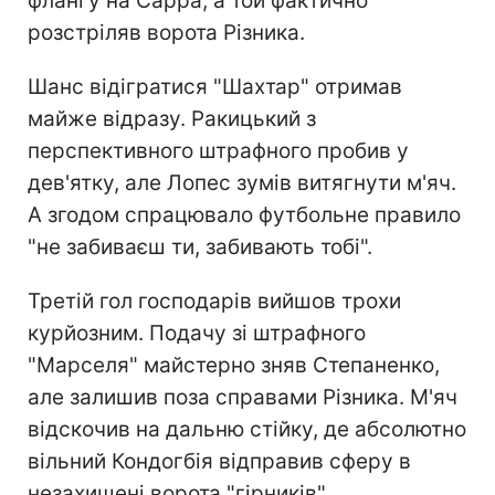
флангу на Сарра, а той фактично
розстріляв ворота Різника.
Шанс відігратися "Шахтар" отримав
майже відразу. Ракицький з
перспективного штрафного пробив у
дев'ятку, але Лопес зумів витягнути м'яч.
А згодом спрацювало футбольне правило
"не забиваєш ти, забивають тобі".
Третій гол господарів вийшов трохи
курйозним. Подачу зі штрафного
"Марселя" майстерно зняв Степаненко,
але залишив поза справами Різника. М'яч
відскочив на дальню стійку, де абсолютно
вільний Кондогбія відправив сферу в
незахищені ворота "гірників".