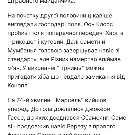
штрафного майданчика.
На початку другої половини цікавіше
виглядали господарі поля. Ось Клосс
пробив після поперечної передачі Харіта
– рикошет і кутовий. Далі самотній
Мумбанья головою завершував навіс зі
стандарту, але Різник намертво впіймав
м'яч. У виконанні "гірників" можна
пригадати хіба що невдале замикання від
Коноплі.
На 74-й хвилині "Марсель" вийшов
уперед. До гола доклалися джокери
Гассе, до яких доєднався Обамеянг. Саме
він продовжив навіс Верету з правого