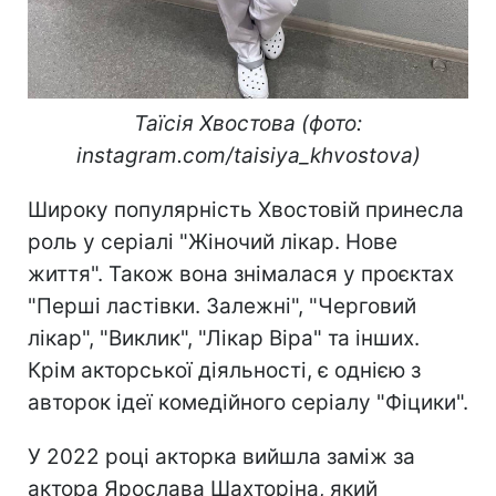
Таїсія Хвостова (фото:
instagram.com/taisiya_khvostova)
Широку популярність Хвостовій принесла
роль у серіалі "Жіночий лікар. Нове
життя". Також вона знімалася у проєктах
"Перші ластівки. Залежні", "Черговий
лікар", "Виклик", "Лікар Віра" та інших.
Крім акторської діяльності, є однією з
авторок ідеї комедійного серіалу "Фіцики".
У 2022 році акторка вийшла заміж за
актора Ярослава Шахторіна, який