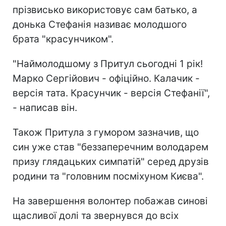
прізвисько використовує сам батько, а
донька Стефанія називає молодшого
брата "красунчиком".
"Наймолодшому з Притул сьогодні 1 рік!
Марко Сергійович - офіційно. Калачик -
версія тата. Красунчик - версія Стефанії",
- написав він.
Також Притула з гумором зазначив, що
син уже став "беззаперечним володарем
призу глядацьких симпатій" серед друзів
родини та "головним посміхуном Києва".
На завершення волонтер побажав синові
щасливої долі та звернувся до всіх