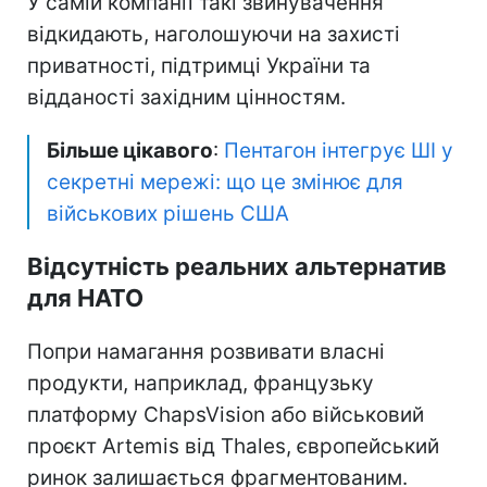
У самій компанії такі звинувачення
відкидають, наголошуючи на захисті
приватності, підтримці України та
відданості західним цінностям.
Більше цікавого
:
Пентагон інтегрує ШІ у
секретні мережі: що це змінює для
військових рішень США
Відсутність реальних альтернатив
для НАТО
Попри намагання розвивати власні
продукти, наприклад, французьку
платформу ChapsVision або військовий
проєкт Artemis від Thales, європейський
ринок залишається фрагментованим.