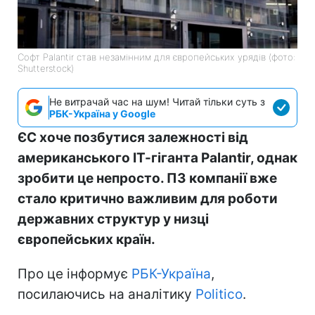
Софт Palantir став незамінним для європейських урядів (фото:
Shutterstock)
Не витрачай час на шум! Читай тільки суть з
РБК-Україна у Google
ЄС хоче позбутися залежності від
американського ІТ-гіганта Palantir, однак
зробити це непросто. ПЗ компанії вже
стало критично важливим для роботи
державних структур у низці
європейських країн.
Про це інформує
РБК-Україна
,
посилаючись на аналітику
Politico
.