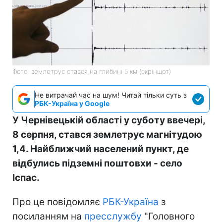
Фото: землетрус стався на глибині 5 км (скріншот)
Не витрачай час на шум! Читай тільки суть з
РБК-Україна у Google
У Чернівецькій області у суботу ввечері,
8 серпня, стався землетрус магнітудою
1,4. Найближчий населений пункт, де
відбулись підземні поштовхи - село
Іспас.
Про це повідомляє
РБК-Україна
з
посиланням на
пресслужбу
"Головного