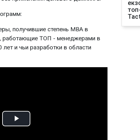
екз
топ
рограмм:
Tact
неры, получившие степень МВА в
, работающие ТОП - менеджерами в
 лет и чьи разработки в области
Play
Video