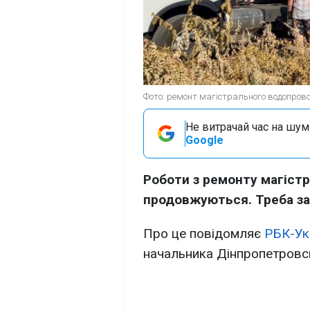
Фото: ремонт магістрального водопрово
Не витрачай час на шум!
Google
Роботи з ремонту магіст
продовжуються. Треба зам
Про це повідомляє
РБК-Ук
начальника Дінпропетровс