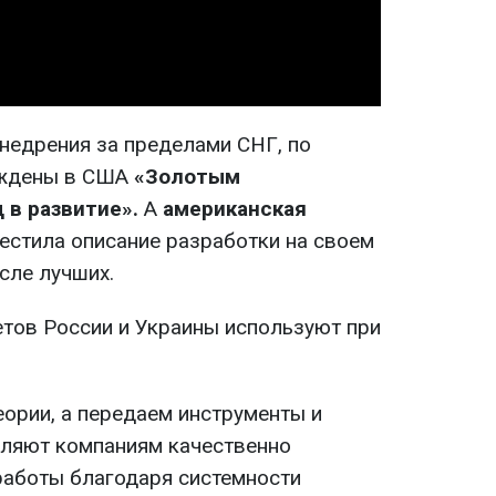
недрения за пределами СНГ, по
аждены в США
«Золотым
 в развитие».
А
американская
стила описание разработки на своем
сле лучших.
етов России и Украины используют при
еории, а передаем инструменты и
оляют компаниям качественно
работы благодаря системности