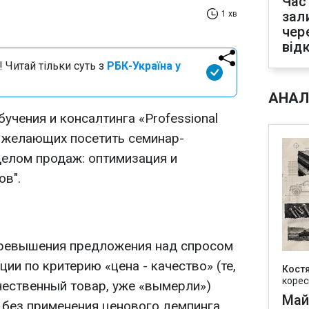
Час
зал
1 хв
чер
від
 Читай тільки суть з
РБК-Україна у
АНАЛ
чения и консалтинга «Professional
 желающих посетить семинар-
делом продаж: оптимизация и
ов".
превышения предложения над спросом
ии по критерию «цена - качество» (те,
Кост
корес
чественный товар, уже «вымерли»)
Май
без применения ценового демпинга.