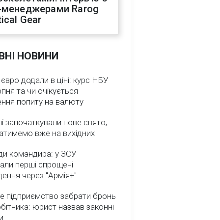
-менеджерами Rarog
ical Gear
ВНІ НОВИНИ
 євро додали в ціні: курс НБУ
рпня та чи очікується
ення попиту на валюту
ні започаткували нове свято,
атимемо вже на вихідних
ди командира: у ЗСУ
али перші спрощені
ення через "Армія+"
е підприємство забрати бронь
обітника: юрист назвав законні
и