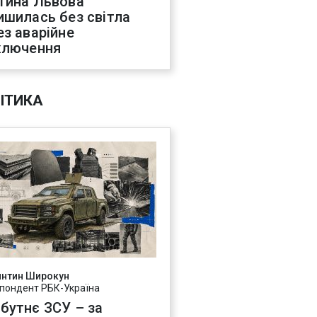
тина Львова
ишилась без світла
ез аварійне
ключення
ІТИКА
янтин Широкун
пондент РБК-Україна
бутнє ЗСУ – за