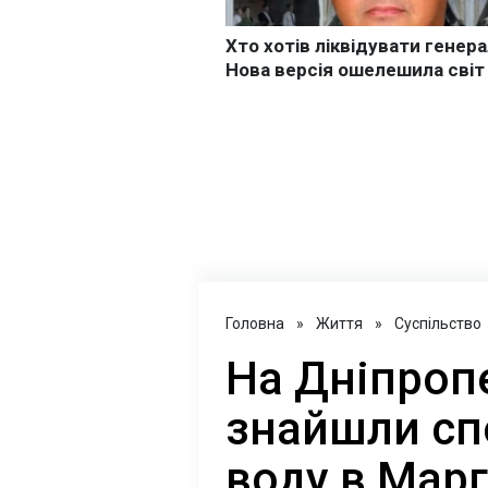
Головна
»
Життя
»
Суспільство
На Дніпроп
знайшли сп
воду в Мар