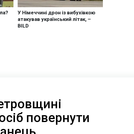
етровщині
осіб повернути
ганець