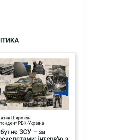
ІТИКА
янтин Широкун
пондент РБК-Україна
бутнє ЗСУ – за
оскелетами: інтерв'ю з