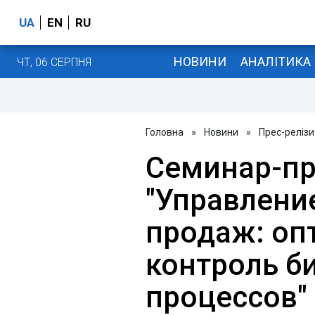
UA
EN
RU
НОВИНИ
АНАЛІТИКА
ЧТ, 06 СЕРПНЯ
Головна
»
Новини
»
Прес-релізи
Семинар-п
"Управлени
продаж: оп
контроль б
процессов"