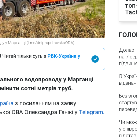
топ
Tact
ГОЛО
ду у Марганці (t.me/dnipropetrovskaODA)
Долар і
 Читай тільки суть з
РБК-Україна у
на 7 се
підвищ
В Украї
рального водопроводу у Марганці
відзнач
інити сотні метрів труб.
Без зго
стартув
раїна
з посиланням на заяву
перевед
ької ОВА Олександра Ганжі у
Telegram.
Чи мож
у співр
підстав