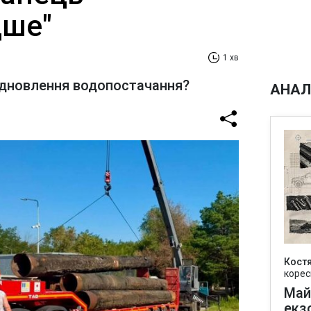
дше"
1 хв
ідновлення водопостачання?
АНАЛ
Кост
корес
Май
екз