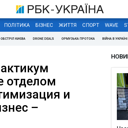
ПОЛІТИКА
БІЗНЕС
ЖИТТЯ
СПОРТ
WAVE
S
ОБСТРІЛ КИЄВА
DRONE DEALS
ОРМУЗЬКА ПРОТОКА
ВІЙНА В УКРАЇНІ
НОВИ
рактикум
е отделом
тимизация и
изнес –