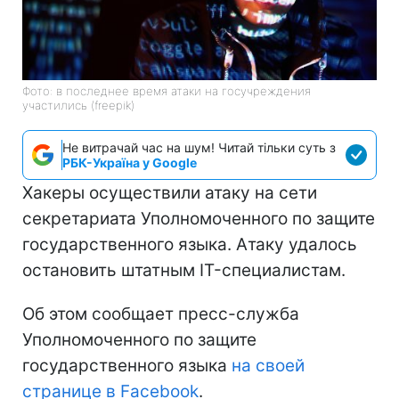
Фото: в последнее время атаки на госучреждения
участились (freepik)
Не витрачай час на шум! Читай тільки суть з
РБК-Україна у Google
Хакеры осуществили атаку на сети
секретариата Уполномоченного по защите
государственного языка. Атаку удалось
остановить штатным IT-специалистам.
Об этом сообщает пресс-служба
Уполномоченного по защите
государственного языка
на своей
странице в Facebook
.