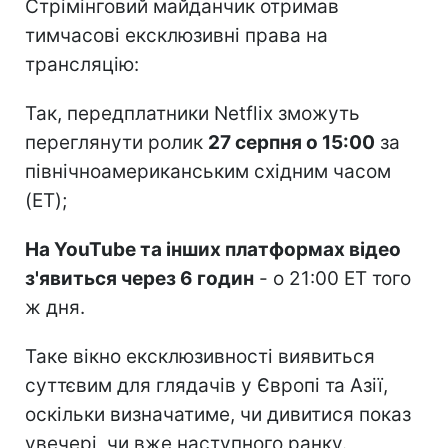
Стрімінговий майданчик отримав
тимчасові ексклюзивні права на
трансляцію:
Так, передплатники Netflix зможуть
переглянути ролик
27 серпня о 15:00
за
північноамериканським східним часом
(ET);
На YouTube та інших платформах відео
з'явиться через 6 годин
- о 21:00 ET того
ж дня.
Таке вікно ексклюзивності виявиться
суттєвим для глядачів у Європі та Азії,
оскільки визначатиме, чи дивитися показ
увечері, чи вже наступного ранку.