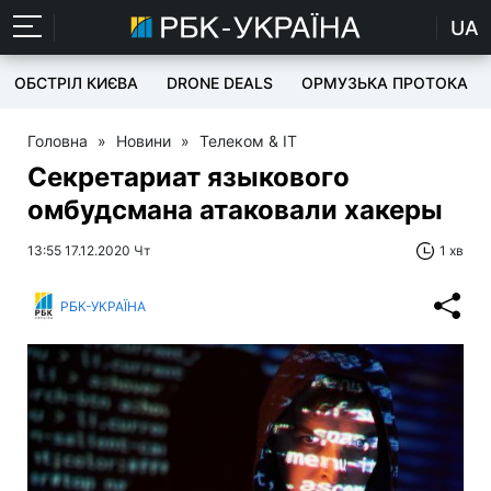
UA
ОБСТРІЛ КИЄВА
DRONE DEALS
ОРМУЗЬКА ПРОТОКА
Головна
»
Новини
»
Телеком & IT
Секретариат языкового
омбудсмана атаковали хакеры
13:55 17.12.2020 Чт
1 хв
РБК-УКРАЇНА