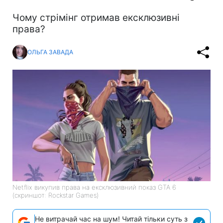
Чому стрімінг отримав ексклюзивні
права?
ОЛЬГА ЗАВАДА
Netflix викупив права на ексклюзивний показ GTA 6
(скриншот: Rockstar Games)
Не витрачай час на шум! Читай тільки суть з