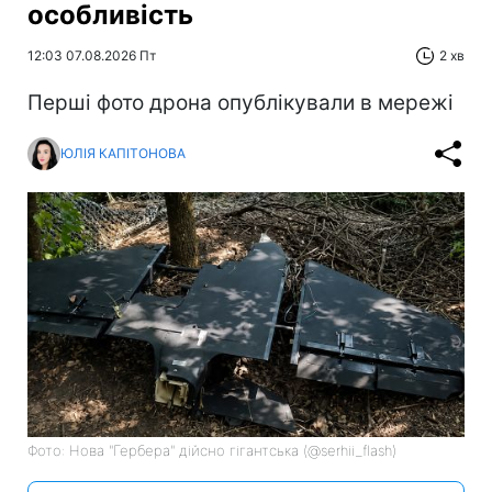
особливість
12:03 07.08.2026 Пт
2 хв
Перші фото дрона опублікували в мережі
ЮЛІЯ КАПІТОНОВА
Фото: Нова "Гербера" дійсно гігантська (@serhii_flash)