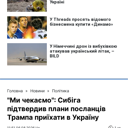
Головна
»
Новини
»
Політика
"Ми чекаємо": Сибіга
підтвердив плани посланців
Трампа приїхати в Україну
11:51 06.08.2026 Чт
1 хв