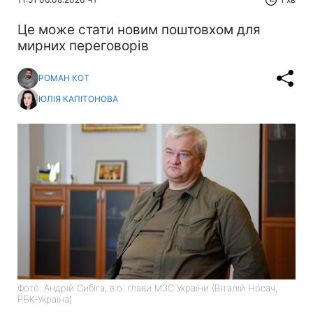
Це може стати новим поштовхом для
мирних переговорів
РОМАН КОТ
ЮЛІЯ КАПІТОНОВА
Фото: Андрій Сибіга, в.о. глави МЗС України (Віталій Носач,
РБК-Україна)