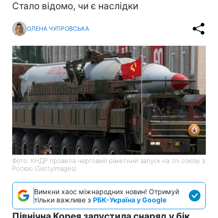
Стало відомо, чи є наслідки
ОЛЕНА ЧУПРОВСЬКА
Фото: КНДР провела черговий ракетний запуск на тлі союзу з
Росією (GettyImages)
Вимкни хаос міжнародних новин! Отримуй
тільки важливе з
РБК-Україна у Google
Північна Корея запустила снаряд у бік