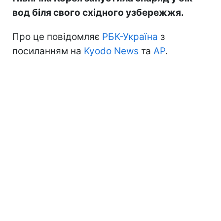
вод біля свого східного узбережжя.
Про це повідомляє
РБК-Україна
з
посиланням на
Kyodo News
та
АР
.