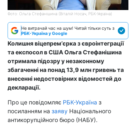
Фото: Ольга Стефанішина (Віталій Носач, РБК-Україна)
Не витрачай час на шум! Читай тільки суть з
РБК-Україна у Google
Колишня віцепремʼєрка з євроінтеграції
та експосол в США Ольга Стефанішина
отримала підозру у незаконному
збагаченні на понад 13,9 млн гривень та
внесенні недостовірних відомостей до
декларації.
Про це повідомляє
РБК-Україна
з
посиланням на
заяву
Національного
антикорупційного бюро (НАБУ).