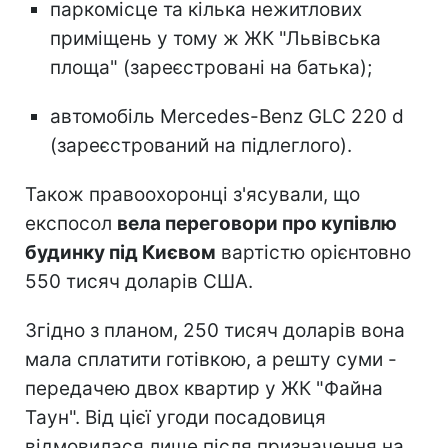
паркомісце та кілька нежитлових
приміщень у тому ж ЖК "Львівська
площа" (зареєстровані на батька);
автомобіль Mercedes-Benz GLC 220 d
(зареєстрований на підлеглого).
Також правоохоронці з'ясували, що
експосол
вела переговори про купівлю
будинку під Києвом
вартістю орієнтовно
550 тисяч доларів США.
Згідно з планом, 250 тисяч доларів вона
мала сплатити готівкою, а решту суми -
передачею двох квартир у ЖК "Файна
Таун". Від цієї угоди посадовиця
відмовилася лише після призначення на