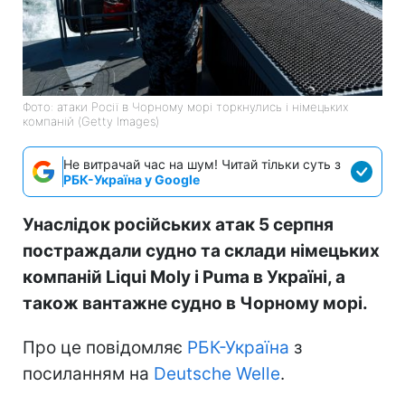
Фото: атаки Росії в Чорному морі торкнулись і німецьких
компаній (Getty Images)
Не витрачай час на шум! Читай тільки суть з
РБК-Україна у Google
Унаслідок російських атак 5 серпня
постраждали судно та склади німецьких
компаній Liqui Moly і Puma в Україні, а
також вантажне судно в Чорному морі.
Про це повідомляє
РБК-Україна
з
посиланням на
Deutsche Welle
.