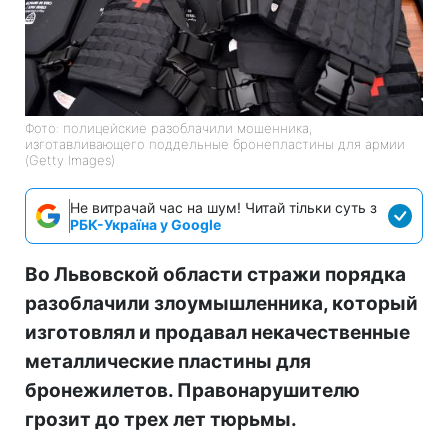
Фото: полицейские разоблачили мошенника,
изготавливающего поддельные бронепластины для армии
(Getty Images)
Не витрачай час на шум! Читай тільки суть з
РБК-Україна у Google
Во Львовской области стражи порядка
разоблачили злоумышленника, который
изготовлял и продавал некачественные
металлические пластины для
бронежилетов. Правонарушителю
грозит до трех лет тюрьмы.