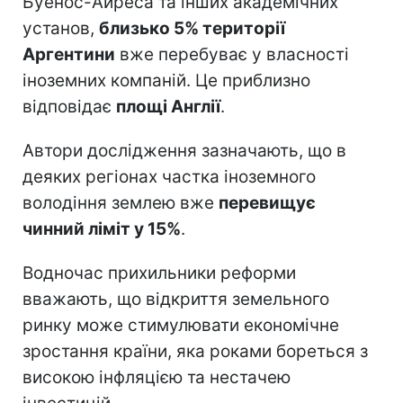
Буенос-Айреса та інших академічних
установ,
близько 5% території
Аргентини
вже перебуває у власності
іноземних компаній. Це приблизно
відповідає
площі Англії
.
Автори дослідження зазначають, що в
деяких регіонах частка іноземного
володіння землею вже
перевищує
чинний ліміт у 15%
.
Водночас прихильники реформи
вважають, що відкриття земельного
ринку може стимулювати економічне
зростання країни, яка роками бореться з
високою інфляцією та нестачею