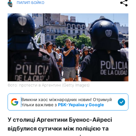
ПИЛИП БОЙКО
Фото: протести в Аргентині (Getty Images)
Вимкни хаос міжнародних новин! Отримуй
тільки важливе з
РБК-Україна у Google
У столиці Аргентини Буенос-Айресі
відбулися сутички між поліцією та