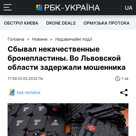
UA
ОБСТРІЛ КИЄВА
DRONE DEALS
ОРМУЗЬКА ПРОТОКА
Головна
»
Новини
»
Надзвичайні події
Сбывал некачественные
бронепластины. Во Львовской
области задержали мошенника
17:59 02.05.2022 Пн
1 хв
РБК-УКРАЇНА