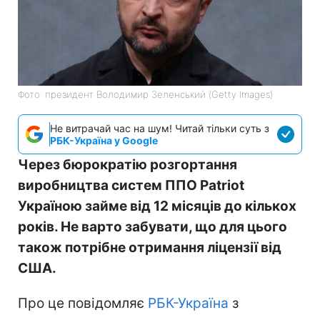
Фото: президент Володимир Зеленський (Getty Images)
Не витрачай час на шум! Читай тільки суть з
РБК-Україна у Google
Через бюрократію розгортання
виробництва систем ППО Patriot
Україною займе від 12 місяців до кількох
років. Не варто забувати, що для цього
також потрібне отримання ліцензії від
США.
Про це повідомляє
РБК-Україна
з