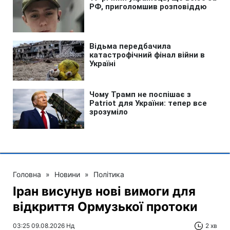
Головна
»
Новини
»
Політика
Іран висунув нові вимоги для
відкриття Ормузької протоки
03:25 09.08.2026 Нд
2 хв