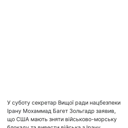
У суботу секретар Вищої ради нацбезпеки
Ірану Мохаммад Багет Зольгадр заявив,
що США мають зняти військово-морську
блокаду та вивести війська з Ірану,