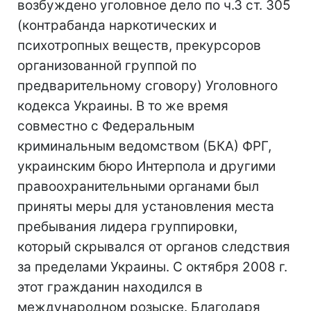
возбуждено уголовное дело по ч.3 ст. 305
(контрабанда наркотических и
психотропных веществ, прекурсоров
организованной группой по
предварительному сговору) Уголовного
кодекса Украины. В то же время
совместно с Федеральным
криминальным ведомством (БКА) ФРГ,
украинским бюро Интерпола и другими
правоохранительными органами был
приняты меры для установления места
пребывания лидера группировки,
который скрывался от органов следствия
за пределами Украины. С октября 2008 г.
этот гражданин находился в
международном розыске. Благодаря