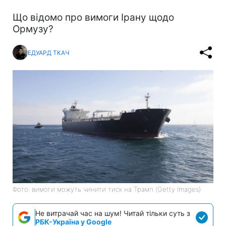
Що відомо про вимоги Ірану щодо
Ормузу?
ЕДУАРД ТКАЧ
Фото: вимоги можуть чинити тиск на Трамп (Getty Images)
Не витрачай час на шум! Читай тільки суть з
РБК-Україна у Google