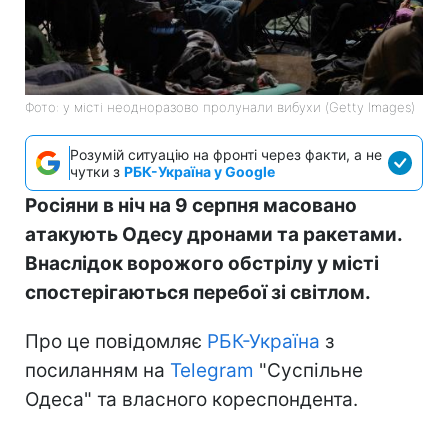
Фото: у місті неодноразово пролунали вибухи (Getty Images)
Розумій ситуацію на фронті через факти, а не
чутки з
РБК-Україна у Google
Росіяни в ніч на 9 серпня масовано
атакують Одесу дронами та ракетами.
Внаслідок ворожого обстрілу у місті
спостерігаються перебої зі світлом.
Про це повідомляє
РБК-Україна
з
посиланням на
Telegram
"Суспільне
Одеса" та власного кореспондента.