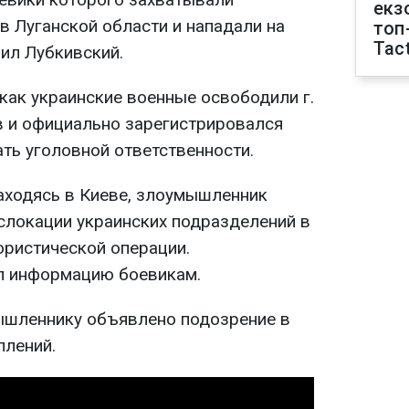
екз
в Луганской области и нападали на
топ
Tact
вил Лубкивский.
 как украинские военные освободили г.
в и официально зарегистрировался
ть уголовной ответственности.
находясь в Киеве, злоумышленник
локации украинских подразделений в
ористической операции.
 информацию боевикам.
ышленнику объявлено подозрение в
плений.