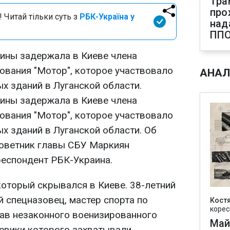
Тра
про
 Читай тільки суть з
РБК-Україна у
над
ПП
ины задержала в Киеве члена
вания "Мотор", которое участвовало
АНАЛ
х зданий в Луганской области.
ины задержала в Киеве члена
вания "Мотор", которое участвовало
х зданий в Луганской области. Об
советник главы СБУ Маркиян
респондент РБК-Украина.
который скрывался в Киеве. 38-летний
 спецназовец, мастер спорта по
Кост
корес
тав незаконного военизированного
Май
евики которого захватывали