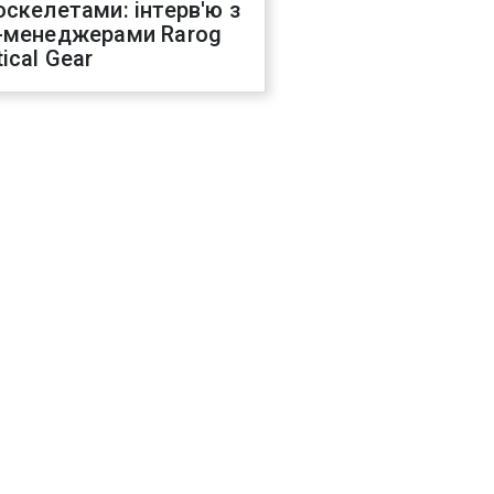
оскелетами: інтерв'ю з
-менеджерами Rarog
ical Gear