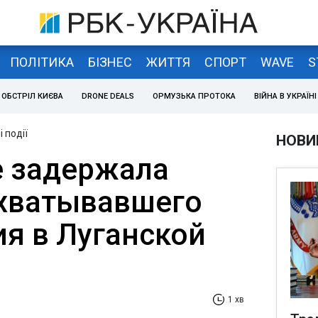
ПОЛІТИКА
БІЗНЕС
ЖИТТЯ
СПОРТ
WAVE
S
ОБСТРІЛ КИЄВА
DRONE DEALS
ОРМУЗЬКА ПРОТОКА
ВІЙНА В УКРАЇНІ
 події
НОВИ
е задержала
ахватывавшего
я в Луганской
1 хв