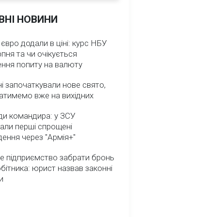
ВНІ НОВИНИ
 євро додали в ціні: курс НБУ
рпня та чи очікується
ення попиту на валюту
ні започаткували нове свято,
атимемо вже на вихідних
ди командира: у ЗСУ
али перші спрощені
ення через "Армія+"
е підприємство забрати бронь
обітника: юрист назвав законні
и