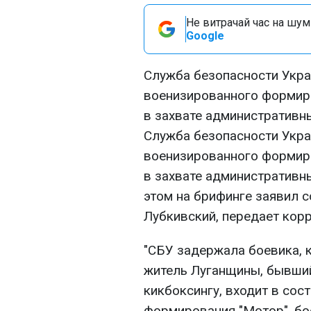
Не витрачай час на шум!
Google
Служба безопасности Укра
военизированного формиро
в захвате административны
Служба безопасности Укра
военизированного формиро
в захвате административны
этом на брифинге заявил 
Лубкивский, передает кор
"СБУ задержала боевика, 
житель Луганщины, бывший
кикбоксингу, входит в сос
формирования "Мотор", бо