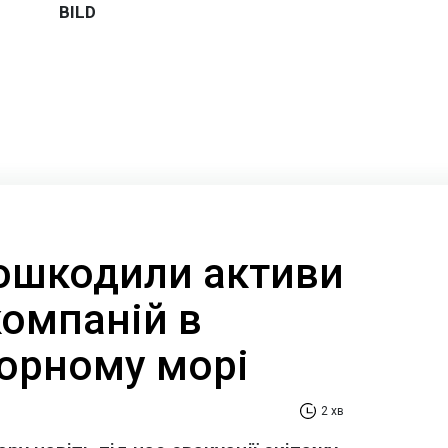
ошкодили активи
компаній в
Чорному морі
2 хв