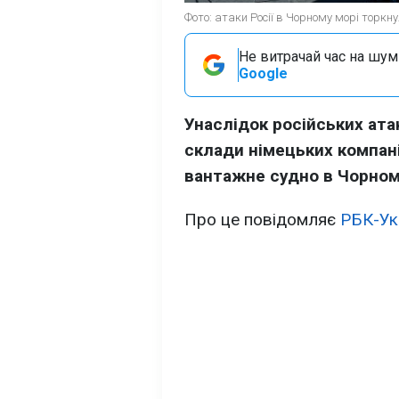
Фото: атаки Росії в Чорному морі торкну
Не витрачай час на шум!
Google
Унаслідок російських ата
склади німецьких компаній
вантажне судно в Чорном
Про це повідомляє
РБК-Ук