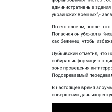
административные здания 
украинских военных",- зая
По его словам, после того
Попасная он убежал в Кие
как беженец, чтобы избежа
Лубкивский отметил, что 
собирал информацию о дис
зоне проведения антитерр
Подозреваемый передавал
В настоящее время злоум
совершении данныхпресту