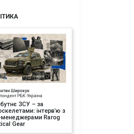
ІТИКА
янтин Широкун
пондент РБК-Україна
бутнє ЗСУ – за
оскелетами: інтерв'ю з
-менеджерами Rarog
ical Gear