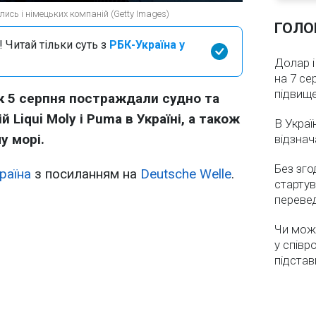
лись і німецьких компаній (Getty Images)
ГОЛО
 Читай тільки суть з
РБК-Україна у
Долар і
на 7 се
підвищ
к 5 серпня постраждали судно та
 Liqui Moly і Puma в Україні, а також
В Украї
у морі.
відзнач
Без зго
раїна
з посиланням на
Deutsche Welle
.
стартув
перевед
Чи мож
у співр
підстав