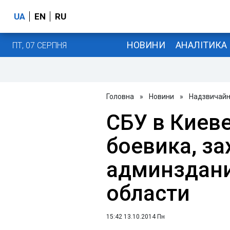
UA
EN
RU
НОВИНИ
АНАЛІТИКА
ПТ, 07 СЕРПНЯ
Головна
»
Новини
»
Надзвичайні
СБУ в Киев
боевика, з
админздани
области
15:42 13.10.2014 Пн