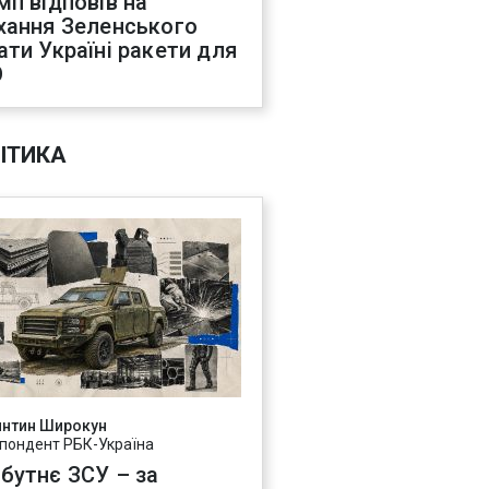
мп відповів на
хання Зеленського
ати Україні ракети для
О
ІТИКА
янтин Широкун
пондент РБК-Україна
бутнє ЗСУ – за