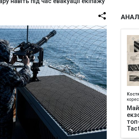
ару навіть під час евакуації екіпажу
АНАЛ
Кост
корес
Май
екз
топ
Tact