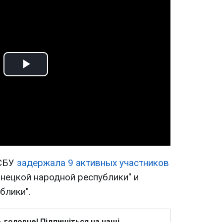
Play
Video
 СБУ
задержала 9 активных участников
ецкой народной республики" и
блики".
ь головне! Підпишіться на наші