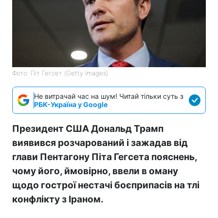
Фото: Піт Гегсет (Getty Images)
Не витрачай час на шум! Читай тільки суть з
РБК-Україна у Google
Президент США Дональд Трамп
виявився розчарований і зажадав від
глави Пентагону Піта Гегсета пояснень,
чому його, ймовірно, ввели в оману
щодо гострої нестачі боєприпасів на тлі
конфлікту з Іраном.