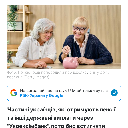
Фото: Пенсіонерів попередили про важливу зміну до 15
вересня (Getty Images)
Не витрачай час на шум! Читай тільки суть з
РБК-Україна у Google
Частині українців, які отримують пенсії
та інші державні виплати через
"Укрексімбанк", потрібно встигнути