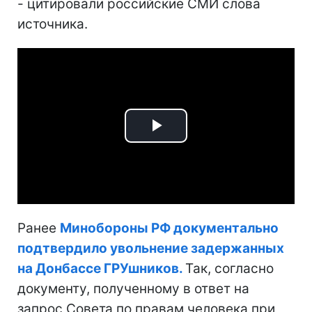
- цитировали российские СМИ слова
источника.
Play
Video
Ранее
Минобороны РФ документально
подтвердило увольнение задержанных
на Донбассе ГРУшников.
Так, согласно
документу, полученному в ответ на
запрос Совета по правам человека при