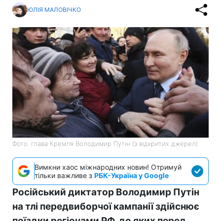
ЮЛІЯ МАЛОВІЧКО
Фото: глава Кремля Володимир Путін (з відкритих джерел)
Вимкни хаос міжнародних новин! Отримуй
тільки важливе з
РБК-Україна у Google
Російський диктатор Володимир Путін
на тлі передвиборчої кампанії здійснює
поїздки регіонами РФ, до яких перед