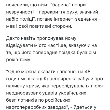
пояснили, що візит "барина"
попри
незручності – перекриття руху, значний
набір поліції, погане інтернет-з’єднання –
мав і свої позитивні сторони.
Дехто навіть пропонував йому
відвідувати місто частіше, вказуючи на
те, що його попередня поїздка була сім
років тому.
"Одне можна сказати напевно: на 48
годин мешканці Красноярська забули про
паливну кризу, яка переслідувала їх після
неодноразових ударів українських
безпілотників п
о російських
нафтопереробних заводах", - йдеться у