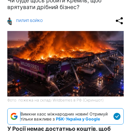
Чи буде щось робити Кремль, щоб
врятувати дрібний бізнес?
ПИЛИП БОЙКО
Фото: пожежа на складі Wildberries в РФ (Скриншот)
Вимкни хаос міжнародних новин! Отримуй
тільки важливе з
РБК-Україна у Google
У Росії немає достатньо коштів, щоб