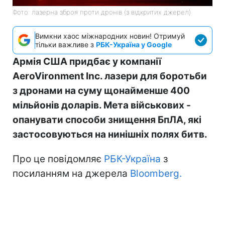
Фото: лазерна зброя проти дронів (з відкритих джерел)
Вимкни хаос міжнародних новин! Отримуй
тільки важливе з
РБК-Україна у Google
Армія США придбає у компанії
AeroVironment Inc. лазери для боротьби
з дронами на суму щонайменше 400
мільйонів доларів. Мета військових -
опанувати способи знищення БпЛА, які
застосовуються на нинішніх полях битв.
Про це повідомляє
РБК-Україна
з
посиланням на джерела
Bloomberg.