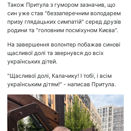
Також Притула з гумором зазначив, що
син уже став "беззаперечним володарем
призу глядацьких симпатій" серед друзів
родини та "головним посміхуном Києва".
На завершення волонтер побажав синові
щасливої долі та звернувся до всіх
українських дітей.
"Щасливої долі, Калачику! І тобі, і всім
українським дітям!" - написав Притула.