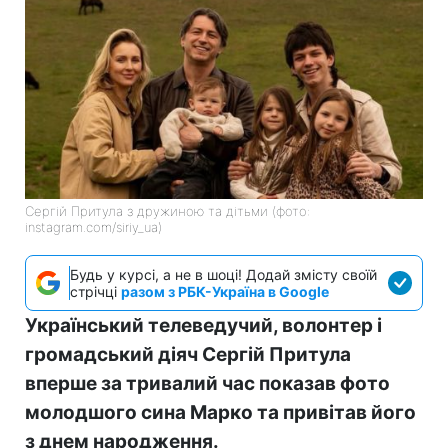
Сергій Притула з дружиною та дітьми (фото:
instagram.com/siriy_ua)
Будь у курсі, а не в шоці! Додай змісту своїй
стрічці
разом з РБК-Україна в Google
Український телеведучий, волонтер і
громадський діяч Сергій Притула
вперше за тривалий час показав фото
молодшого сина Марко та привітав його
з днем народження.