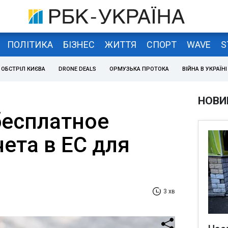
ПОЛІТИКА
БІЗНЕС
ЖИТТЯ
СПОРТ
WAVE
S
ОБСТРІЛ КИЄВА
DRONE DEALS
ОРМУЗЬКА ПРОТОКА
ВІЙНА В УКРАЇНІ
НОВИ
 бесплатное
ета в ЕС для
3 хв