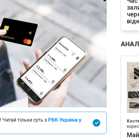
Час
зал
чер
від
АНАЛ
 Читай тільки суть з
РБК-Україна у
Кост
корес
Май