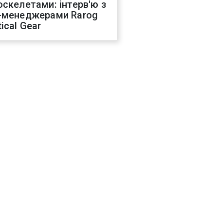
оскелетами: інтерв'ю з
-менеджерами Rarog
ical Gear