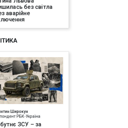
тина Львова
ишилась без світла
ез аварійне
ключення
ІТИКА
янтин Широкун
пондент РБК-Україна
бутнє ЗСУ – за