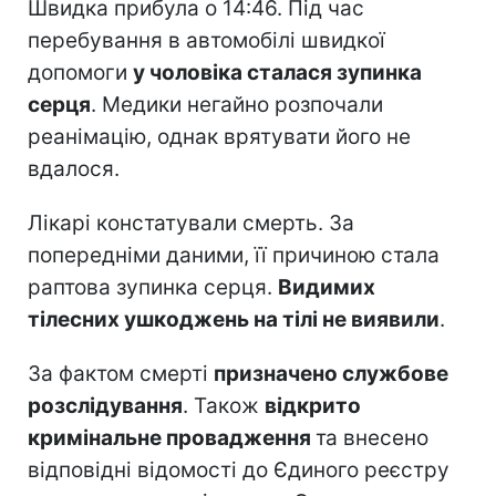
Швидка прибула о 14:46. Під час
перебування в автомобілі швидкої
допомоги
у чоловіка сталася зупинка
серця
. Медики негайно розпочали
реанімацію, однак врятувати його не
вдалося.
Лікарі констатували смерть. За
попередніми даними, її причиною стала
раптова зупинка серця.
Видимих
тілесних ушкоджень на тілі не виявили
.
За фактом смерті
призначено службове
розслідування
. Також
відкрито
кримінальне провадження
та внесено
відповідні відомості до Єдиного реєстру