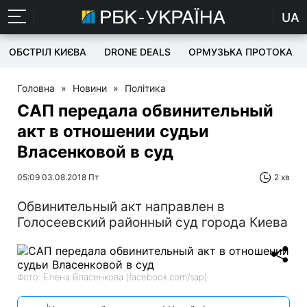
UA
ОБСТРІЛ КИЄВА
DRONE DEALS
ОРМУЗЬКА ПРОТОКА
Головна
»
Новини
»
Політика
САП передала обвинительный
акт в отношении судьи
Власенковой в суд
05:09 03.08.2018 Пт
2 хв
Обвинительный акт направлен в
Голосеевский районный суд города Киева
Фото: Елена Власенкова (facebook.com/sap)