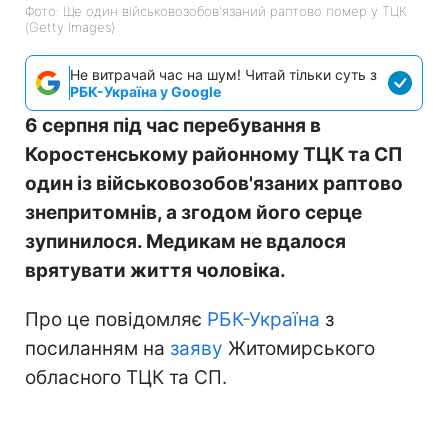
Фото: Ще один військовозобов'язаний раптово помер у ТЦК
(Getty Images)
Не витрачай час на шум! Читай тільки суть з
РБК-Україна у Google
6 серпня під час перебування в
Коростенському районному ТЦК та СП
один із військовозобов'язаних раптово
знепритомнів, а згодом його серце
зупинилося. Медикам не вдалося
врятувати життя чоловіка.
Про це повідомляє
РБК-Україна
з
посиланням на
заяву
Житомирського
обласного ТЦК та СП.