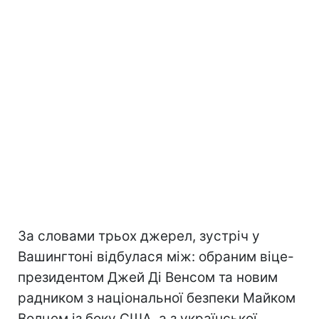
За словами трьох джерел, зустріч у
Вашингтоні відбулася між: обраним віце-
президентом Джей Ді Венсом та новим
радником з національної безпеки Майком
Волцем із боку США, а з української