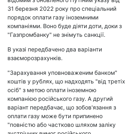
відомим з оновленого Путіним указу від
31 березня 2022 року про спеціальний
порядок оплати газу іноземними
компаніями. Воно буде діяти доти, доки з
"Газпромбанку" не знімуть санкції.
В указі передбачено два варіанти
взаєморозрахунків.
"Зарахування уповноваженим банком"
коштів у рублях, що надходять "від третіх
осіб" з метою оплати іноземною
компанією російського газу. А другий
варіант передбачає, що зобов'язання з
оплати газу може бути припинено
"повністю або частково шляхом заліку
зустрічних вимог російського