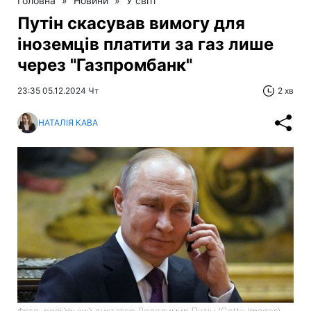
Головна
»
Новини
»
У світі
Путін скасував вимогу для
іноземців платити за газ лише
через "Газпромбанк"
23:35 05.12.2024 Чт
2 хв
НАТАЛІЯ КАВА
Фото: російський диктатор Володимир Путін (Getty Images)