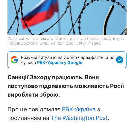
Фото: санкції впливають таким чином, що перешкоджатимуть
Москві досягати цілей на полі бою (Getty Images)
Розумій ситуацію на фронті через факти, а не
чутки з
РБК-Україна у Google
Санкції Заходу працюють. Вони
поступово підривають можливість Росії
виробляти зброю.
Про це повідомляє
РБК-Україна
з
посиланням на
The Washington Post
.