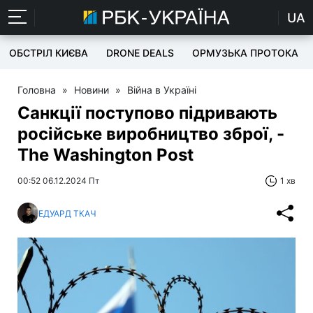
UA
ОБСТРІЛ КИЄВА
DRONE DEALS
ОРМУЗЬКА ПРОТОКА
Головна
»
Новини
»
Війна в Україні
Санкції поступово підривають
російське виробництво зброї, -
The Washington Post
00:52 06.12.2024 Пт
1 хв
ЕДУАРД ТКАЧ