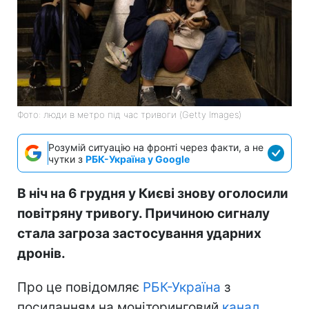
Фото: люди в метро під час тривоги (Getty Images)
Розумій ситуацію на фронті через факти, а не
чутки з
РБК-Україна у Google
В ніч на 6 грудня у Києві знову оголосили
повітряну тривогу. Причиною сигналу
стала загроза застосування ударних
дронів.
Про це повідомляє
РБК-Україна
з
посиланням на моніторинговий
канал