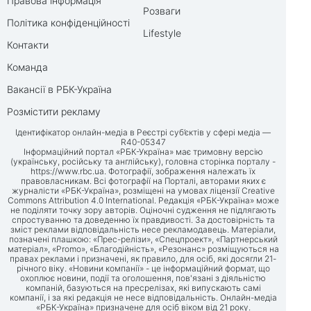
Правова інформація
Розваги
Політика конфіденційності
Lifestyle
Контакти
Команда
Вакансії в РБК-Україна
Розмістити рекламу
Ідентифікатор онлайн-медіа в Реєстрі суб’єктів у сфері медіа —
R40-05347
Інформаційний портал «РБК-Україна» має тримовну версію
(українську, російську та англійську), головна сторінка порталу -
https://www.rbc.ua
. Фотографії, зображення належать їх
правовласникам. Всі фотографії на Порталі, авторами яких є
журналісти «РБК-Україна», розміщені на умовах ліцензії Creative
Commons Attribution 4.0 International. Редакція «РБК-Україна» може
не поділяти точку зору авторів. Оціночні судження не підлягають
спростуванню та доведенню їх правдивості. За достовірність та
зміст реклами відповідальність несе рекламодавець. Матеріали,
позначені плашкою: «Прес-релізи», «Спецпроект», «Партнерський
матеріал», «Promo», «Благодійність», «Резонанс» розміщуються на
правах реклами і призначені, як правило, для осіб, які досягли 21-
річного віку. «Новини компанії» - це інформаційний формат, що
охоплює новини, події та оголошення, пов'язані з діяльністю
компаній, базуються на пресрелізах, які випускають самі
компанії, і за які редакція не несе відповідальність. Онлайн-медіа
«РБК-Україна» призначене для осіб віком від 21 року.