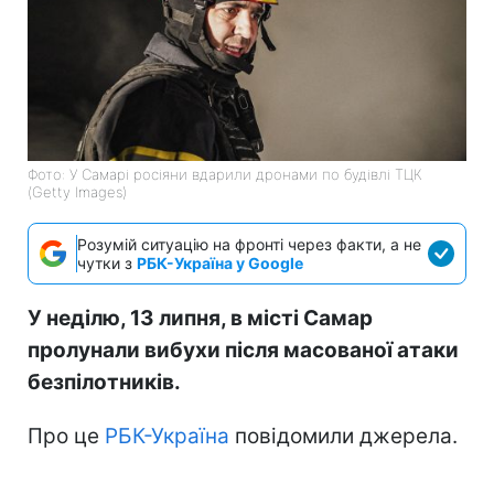
Фото: У Самарі росіяни вдарили дронами по будівлі ТЦК
(Getty Images)
Розумій ситуацію на фронті через факти, а не
чутки з
РБК-Україна у Google
У неділю, 13 липня, в місті Самар
пролунали вибухи після масованої атаки
безпілотників.
Про це
РБК-Україна
повідомили джерела.