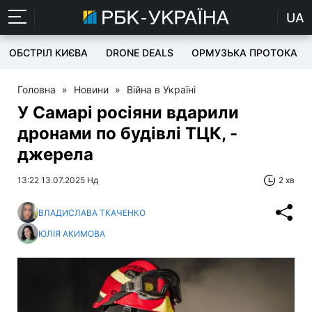
UA
ОБСТРІЛ КИЄВА
DRONE DEALS
ОРМУЗЬКА ПРОТОКА
Головна
»
Новини
»
Війна в Україні
У Самарі росіяни вдарили
дронами по будівлі ТЦК, -
джерела
13:22 13.07.2025 Нд
2 хв
ВЛАДИСЛАВА ТКАЧЕНКО
ЮЛІЯ АКИМОВА