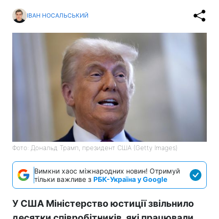
ІВАН НОСАЛЬСЬКИЙ
Фото: Дональд Трамп, президент США (Getty Images)
Вимкни хаос міжнародних новин! Отримуй
тільки важливе з
РБК-Україна у Google
У США Міністерство юстиції звільнило
десятки співробітників, які працювали