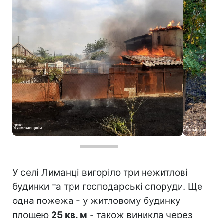
Фото: Масштабні пожежі на Миколаївщині (t.me/dsns_mykolaiv)
У селі Лиманці вигоріло три нежитлові
будинки та три господарські споруди. Ще
одна пожежа - у житловому будинку
площею
25 кв. м
- також виникла через