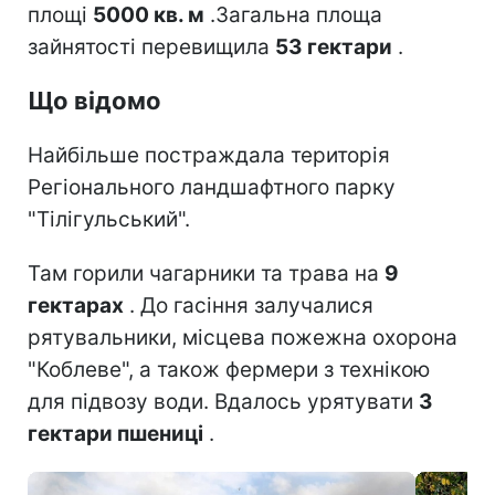
площі
5000 кв. м
.
Загальна площа
зайнятості перевищила
53 гектари
.
Що відомо
Найбільше постраждала територія
Регіонального ландшафтного парку
"Тілігульський".
Там горили чагарники та трава на
9
гектарах
. До гасіння залучалися
рятувальники, місцева пожежна охорона
"Коблеве", а також фермери з технікою
для підвозу води. Вдалось урятувати
3
гектари пшениці
.