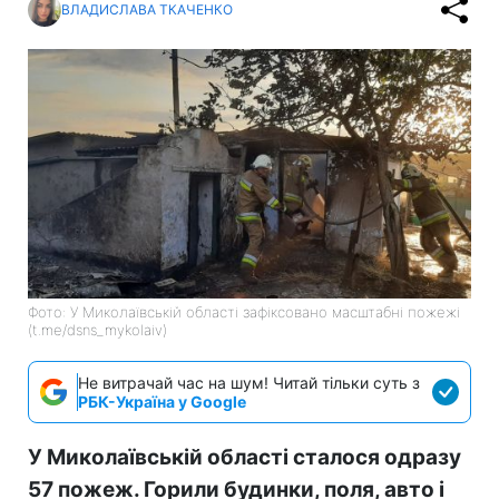
ВЛАДИСЛАВА ТКАЧЕНКО
Фото: У Миколаївській області зафіксовано масштабні пожежі
(t.me/dsns_mykolaiv)
Не витрачай час на шум! Читай тільки суть з
РБК-Україна у Google
У Миколаївській області сталося одразу
57 пожеж. Горили будинки, поля, авто і