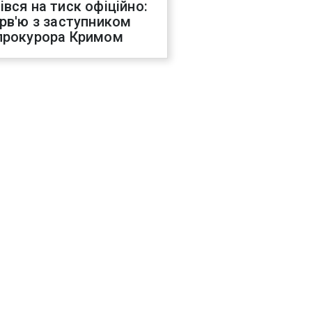
івся на тиск офіційно:
ерв'ю з заступником
прокурора Кримом