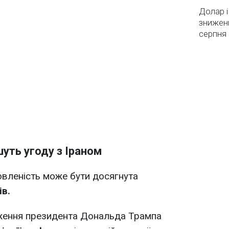
Долар і
зниженн
серпня 
уть угоду з Іраном
овленість може бути досягнута
в.
ження президента Дональда Трампа