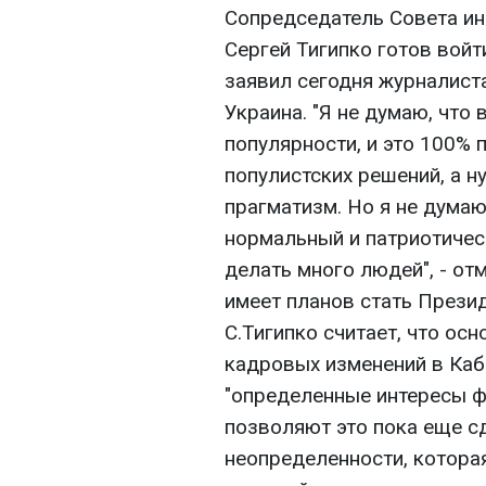
Сопредседатель Совета ин
Сергей Тигипко готов войт
заявил сегодня журналист
Украина. "Я не думаю, что
популярности, и это 100% п
популистских решений, а 
прагматизм. Но я не думаю
нормальный и патриотическ
делать много людей", - отм
имеет планов стать Прези
С.Тигипко считает, что ос
кадровых изменений в Каб
"определенные интересы ф
позволяют это пока еще сд
неопределенности, которая 