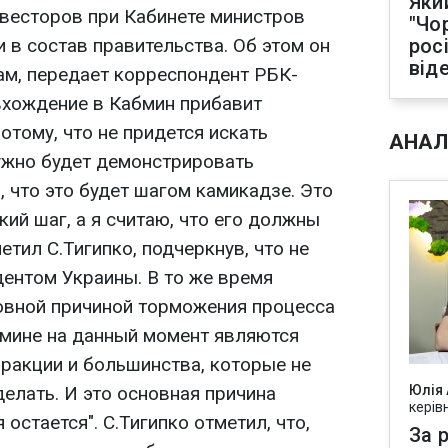
Яки
весторов при Кабинете министров
"Чо
и в состав правительства. Об этом он
рос
від
ам, передает корреспондент РБК-
 вхождение в Кабмин прибавит
отому, что не придется искать
АНАЛ
нужно будет демонстрировать
, что это будет шагом камикадзе. Это
ий шаг, а я считаю, что его должны
етил С.Тигипко, подчеркнув, что не
дентом Украины. В то же время
новной причиной торможения процесса
мине на данный момент являются
ракции и большинства, которые не
елать. И это основная причина
Юлія
керів
остается". С.Тигипко отметил, что,
За р