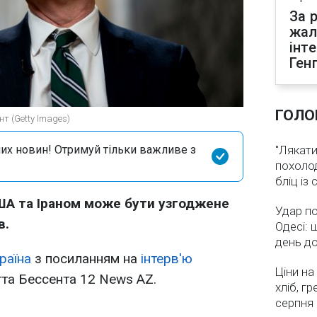
За р
жал
інт
Ген
ГОЛО
нт (Getty Images)
их новин! Отримуй тільки важливе з
"Лякати
похолод
бліц із
А та Іраном може бути узгоджене
Удар по
в.
Одесі: 
день д
раїна
з посиланням на
інтерв'ю
Ціни на
тта Бессента 12 News AZ.
хліб, г
серпня