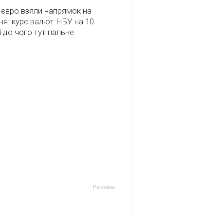
 євро взяли напрямок на
я: курс валют НБУ на 10
і до чого тут пальне