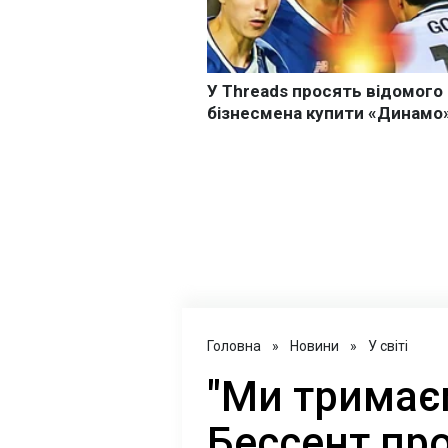
Головна
»
Новини
»
У світі
"Ми тримаєм
Бессент пр