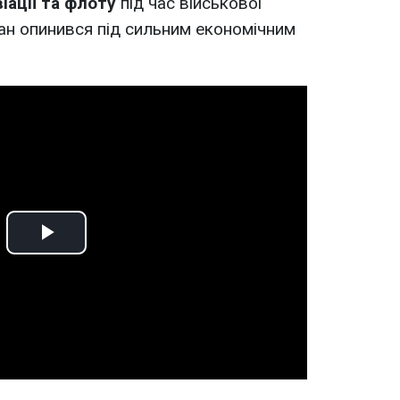
іації та флоту
під час військової
ран опинився під сильним економічним
Play
Video