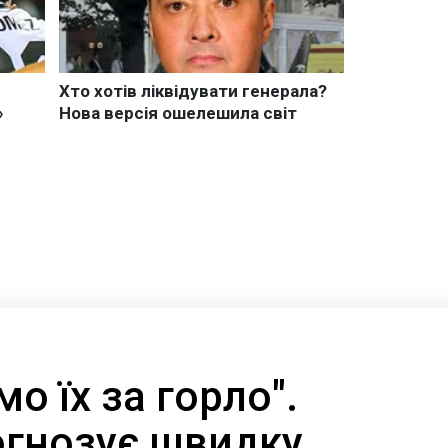
о їх за горло".
огнозує швидку