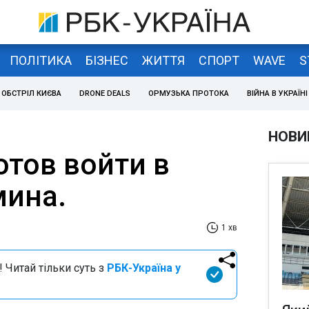
ПОЛІТИКА
БІЗНЕС
ЖИТТЯ
СПОРТ
WAVE
S
ОБСТРІЛ КИЄВА
DRONE DEALS
ОРМУЗЬКА ПРОТОКА
ВІЙНА В УКРАЇНІ
НОВИ
отов войти в
мина.
1 хв
 Читай тільки суть з
РБК-Україна у