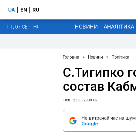
UA
EN
RU
НОВИНИ
АНАЛІТИКА
ПТ, 07 СЕРПНЯ
Головна
»
Новини
»
Політика
С.Тигипко г
состав Каб
10:01 23.03.2009 Пн
Не витрачай час на шум!
Google