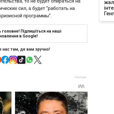
ительства, то не будет опираться на
жал
інт
ческих сил, а будет "работать на
Ген
кризисной программы".
ь головне! Підпишіться на наші
новлення в Google!
 нас там, де вам зручно!