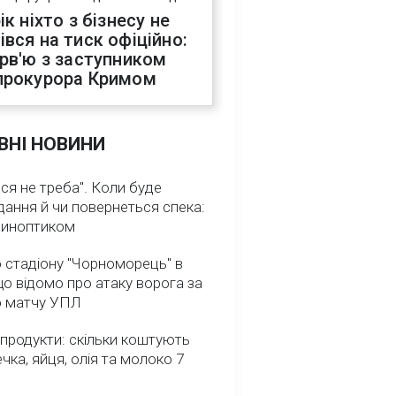
ік ніхто з бізнесу не
івся на тиск офіційно:
ерв'ю з заступником
прокурора Кримом
ВНІ НОВИНИ
ся не треба". Коли буде
ання й чи повернеться спека:
 синоптиком
 стадіону "Чорноморець" в
що відомо про атаку ворога за
о матчу УПЛ
 продукти: скільки коштують
речка, яйця, олія та молоко 7