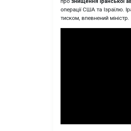
про
знищення іранської ав
операції США та Ізраїлю. І
тиском, впевнений міністр.