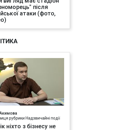
й вигляд має стадіон
рноморець" після
ійської атаки (фото,
ео)
ІТИКА
 Акимова
ниця рубрики Надзвичайні події
ік ніхто з бізнесу не