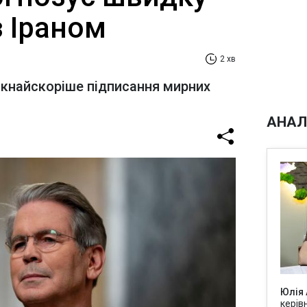
з Іраном
2 хв
якнайскоріше підписання мирних
АНАЛ
Юлія
керів