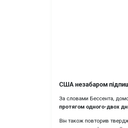
США незабаром підпиш
За словами Бессента, дом
протягом одного-двох дні
Він також повторив тверд