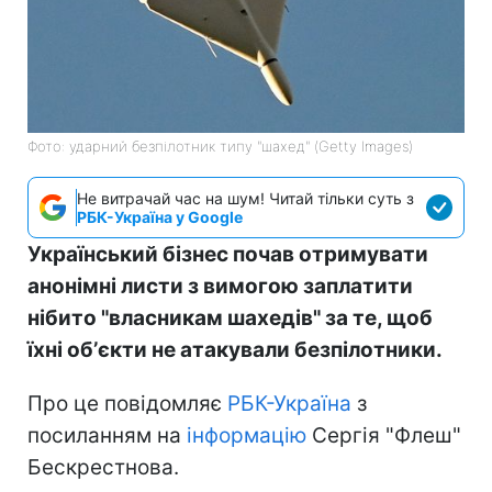
Фото: ударний безпілотник типу "шахед" (Getty Images)
Не витрачай час на шум! Читай тільки суть з
РБК-Україна у Google
Український бізнес почав отримувати
анонімні листи з вимогою заплатити
нібито "власникам шахедів" за те, щоб
їхні обʼєкти не атакували безпілотники.
Про це повідомляє
РБК-Україна
з
посиланням на
інформацію
Сергія "Флеш"
Бескрестнова.