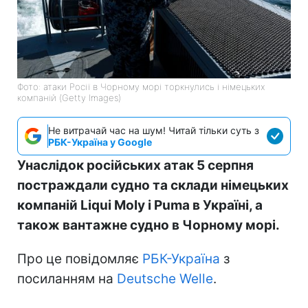
Фото: атаки Росії в Чорному морі торкнулись і німецьких
компаній (Getty Images)
Не витрачай час на шум! Читай тільки суть з
РБК-Україна у Google
Унаслідок російських атак 5 серпня
постраждали судно та склади німецьких
компаній Liqui Moly і Puma в Україні, а
також вантажне судно в Чорному морі.
Про це повідомляє
РБК-Україна
з
посиланням на
Deutsche Welle
.