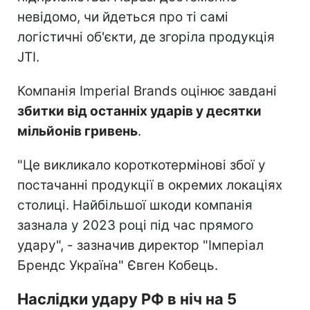
невідомо, чи йдеться про ті самі
логістичні об'єкти, де згоріла продукція
JTI.
Компанія Imperial Brands оцінює завдані
збитки від останніх ударів у десятки
мільйонів гривень
.
"Це викликало короткотермінові збої у
постачанні продукції в окремих локаціях
столиці. Найбільшої шкоди компанія
зазнала у 2023 році під час прямого
удару", - зазначив директор "Імперіал
Брендс Україна" Євген Кобець.
Наслідки удару РФ в ніч на 5