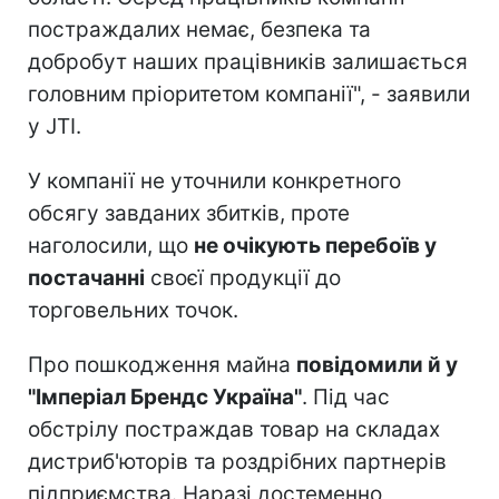
постраждалих немає, безпека та
добробут наших працівників залишається
головним пріоритетом компанії", - заявили
у JTI.
У компанії не уточнили конкретного
обсягу завданих збитків, проте
наголосили, що
не очікують перебоїв у
постачанні
своєї продукції до
торговельних точок.
Про пошкодження майна
повідомили й у
"Імперіал Брендс Україна"
. Під час
обстрілу постраждав товар на складах
дистриб'юторів та роздрібних партнерів
підприємства. Наразі достеменно