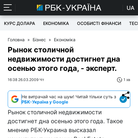
UA
КУРС ДОЛАРА
ЕКОНОМІКА
ОСОБИСТІ ФІНАНСИ
TEC
Головна
»
Бізнес
»
Економіка
Рынок столичной
недвижимости достигнет дна
осенью этого года, - эксперт.
16:38 26.03.2009 Чт
1 хв
Не витрачай час на шум! Читай тільки суть з
РБК-Україна у Google
Рынок столичной недвижимости
достигнет дна осенью этого года. Такое
мнение РБК-Украина высказал