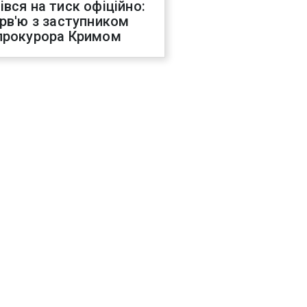
івся на тиск офіційно:
ерв'ю з заступником
прокурора Кримом