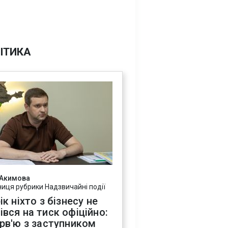
ІТИКА
 Акимова
ниця рубрики Надзвичайні події
ік ніхто з бізнесу не
івся на тиск офіційно:
ерв'ю з заступником