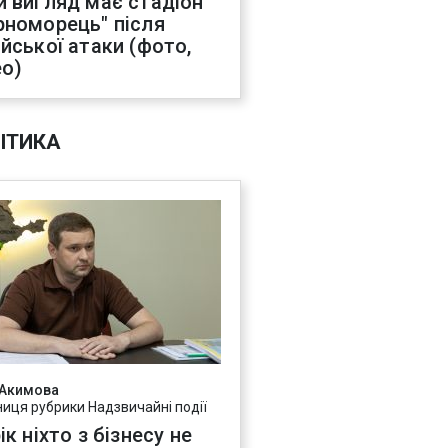
й вигляд має стадіон
рноморець" після
ійської атаки (фото,
ео)
ІТИКА
 Акимова
ниця рубрики Надзвичайні події
ік ніхто з бізнесу не