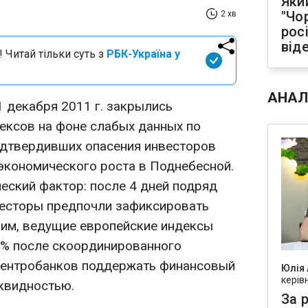
Яки
"Чо
2 хв
рос
від
 Читай тільки суть з
РБК-Україна у
АНАЛ
1 декабря 2011 г. закрылись
ексов на фоне слабых данных по
одтвердивших опасения инвесторов
экономического роста в Поднебесной.
еский фактор: после 4 дней подряд
весторы предпочли зафиксировать
ним, ведущие европейские индексы
3% после скоординированного
центробанков поддержать финансовый
Юлія
керів
квидностью.
За р