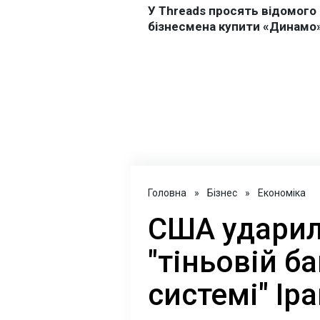
Головна
»
Бізнес
»
Економіка
США ударил
"тіньовій б
системі" Ір