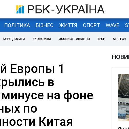
ПОЛІТИКА
БІЗНЕС
ЖИТТЯ
СПОРТ
WAVE
S
КУРС ДОЛАРА
ЕКОНОМІКА
ОСОБИСТІ ФІНАНСИ
TECH
MILTECH
НОВИ
й Европы 1
крылись в
минусе на фоне
ных по
ности Китая