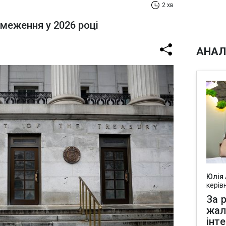
2 хв
бмеження у 2026 році
АНАЛ
Юлія
керів
За р
жал
інт