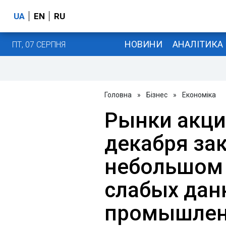
UA
EN
RU
НОВИНИ
АНАЛІТИКА
ПТ, 07 СЕРПНЯ
Головна
»
Бізнес
»
Економіка
Рынки акци
декабря за
небольшом 
слабых дан
промышлен