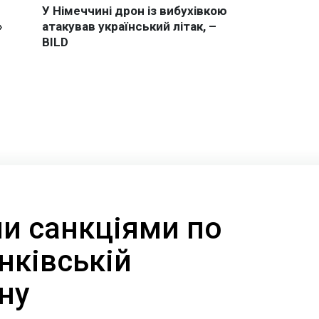
и санкціями по
анківській
ану