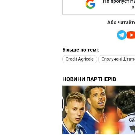
Не пропустіт
о
Або читайте
Більше по темі:
Credit Agricole
Сполучені Штат