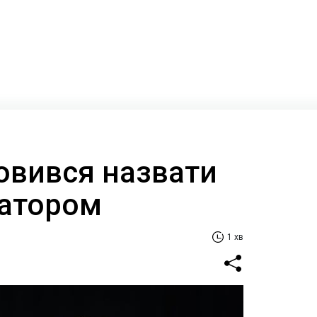
овився назвати
татором
1 хв