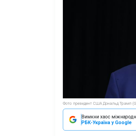
Фото: президент США Дональд Трамп (G
Вимкни хаос міжнародн
РБК-Україна у Google