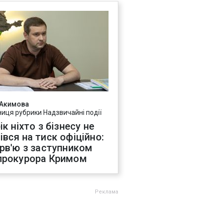
 Акимова
ниця рубрики Надзвичайні події
ік ніхто з бізнесу не
івся на тиск офіційно:
ерв'ю з заступником
прокурора Кримом