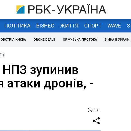
ПОЛІТИКА
БІЗНЕС
ЖИТТЯ
СПОРТ
WAVE
S
ОБСТРІЛ КИЄВА
DRONE DEALS
ОРМУЗЬКА ПРОТОКА
ВІЙНА В УКРАЇНІ
їні
 НПЗ зупинив
 атаки дронів, -
1 хв