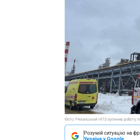
Фото: Рязанський НПЗ зупинив роботу пі
Розумій ситуацію на фро
Україна у Google