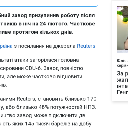
ний завод призупинив роботу після
тників в ніч на 24 лютого. Часткове
иве протягом кількох днів.
раїна
з посилання на джерела
Reuters
.
ьтаті атаки загорілася головна
Юлія
керів
 сировини CDU-6. Завод повністю
За р
и, але може частково відновити
жал
ів.
інт
Ген
даними Reuters, становить близько 170
бу, або близько 48% потужностей НПЗ.
ицтво завод може підключити дві
ість яких 145 тисяч барелів на добу.