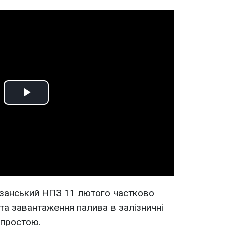
Play
Video
язанський НПЗ 11 лютого частково
та завантаження палива в залізничні
 простою.