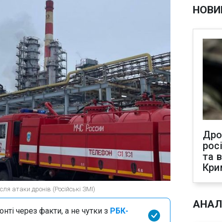
НОВИ
Дро
рос
та 
Кри
сля атаки дронів (Російські ЗМІ)
АНАЛ
нті через факти, а не чутки з
РБК-