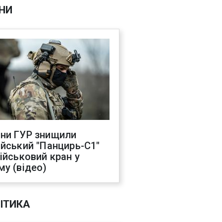
НИ
ни ГУР знищили
ійський "Панцирь-С1"
військовий кран у
му (відео)
ІТИКА