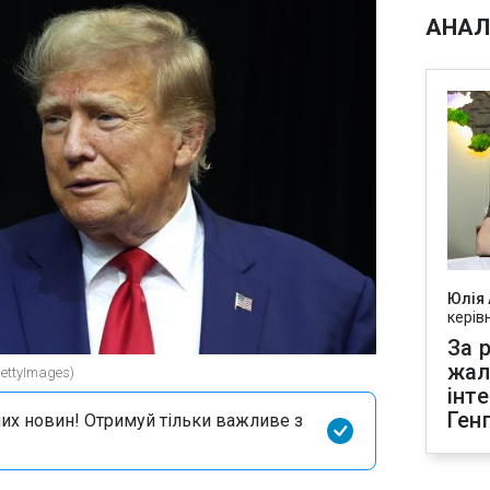
АНАЛ
Юлія
керів
За р
жал
ettyImagеs)
інт
Ген
их новин! Отримуй тільки важливе з