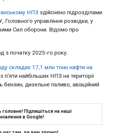
занському НПЗ
здійснено підрозділами
, Головного управління розвідки, у
вими Сил оборони. Відомо про
д з початку 2025-го року.
ду складає 17,1 млн тонн нафти на
із п'яти найбільших НПЗ на території
ь бензин, дизельне паливо, авіаційний
ь головне! Підпишіться на наші
новлення в Google!
 нас там, де вам зручно!