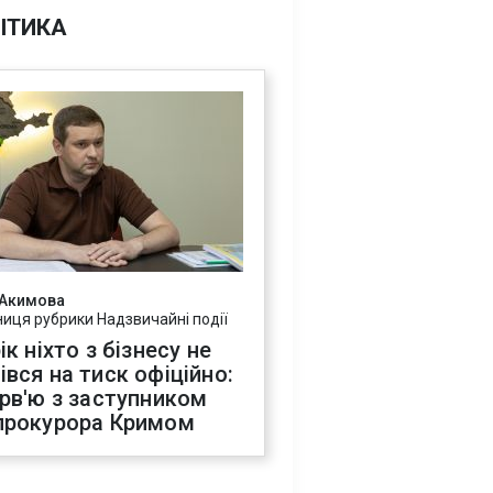
ІТИКА
 Акимова
ниця рубрики Надзвичайні події
ік ніхто з бізнесу не
івся на тиск офіційно:
ерв'ю з заступником
прокурора Кримом