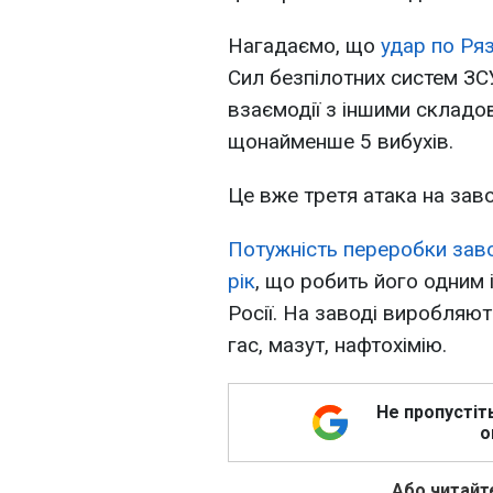
Нагадаємо, що
удар по Ря
Сил безпілотних систем ЗСУ
взаємодії з іншими складо
щонайменше 5 вибухів.
Це вже третя атака на заво
Потужність переробки заво
рік
, що робить його одним 
Росії. На заводі виробляют
гас, мазут, нафтохімію.
Не пропустіт
о
Або читайте