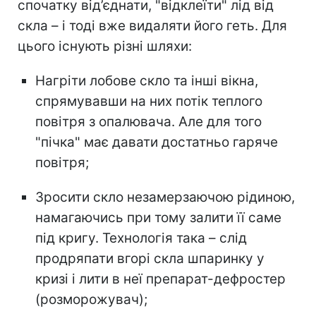
спочатку від’єднати, "відклеїти" лід від
скла – і тоді вже видаляти його геть. Для
цього існують різні шляхи:
Нагріти лобове скло та інші вікна,
спрямувавши на них потік теплого
повітря з опалювача. Але для того
"пічка" має давати достатньо гаряче
повітря;
Зросити скло незамерзаючою рідиною,
намагаючись при тому залити її саме
під кригу. Технологія така – слід
продряпати вгорі скла шпаринку у
кризі і лити в неї препарат-дефростер
(розморожувач);