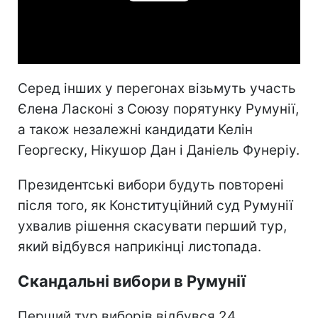
Play
Video
Серед інших у перегонах візьмуть участь
Єлена Ласконі з Союзу порятунку Румунії,
а також незалежні кандидати Келін
Георгеску, Нікушор Дан і Даніель Фунеріу.
Президентські вибори будуть повторені
після того, як Конституційний суд Румунії
ухвалив рішення скасувати перший тур,
який відбувся наприкінці листопада.
Скандальні вибори в Румунії
Перший тур виборів відбувся 24