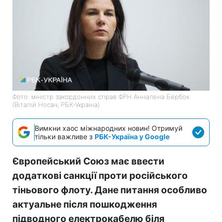
Фото: міністр закордонних справ ФРН Анналена Бербок
(Віталій Носач, РБК-Україна)
Вимкни хаос міжнародних новин! Отримуй
тільки важливе з
РБК-Україна у Google
Європейський Союз має ввести
додаткові санкції проти російського
тіньового флоту. Дане питання особливо
актуальне після пошкодження
підводного електрокабелю біля