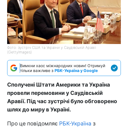
Фото: зустріч США та України у Саудівській Аравії
(GettyImagеs)
Вимкни хаос міжнародних новин! Отримуй
тільки важливе з
РБК-Україна у Google
Сполучені Штати Америки та Україна
провели перемовини у Саудівській
Аравії. Під час зустрічі було обговорено
шлях до миру в Україні.
Про це повідомляє
РБК-Україна
з