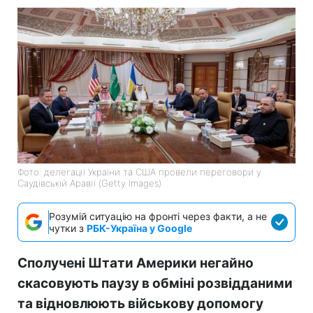
Фото: делегації України та США провели переговори у
Саудівській Аравії (Getty Images)
Розумій ситуацію на фронті через факти, а не
чутки з
РБК-Україна у Google
Сполучені Штати Америки негайно
скасовують паузу в обміні розвідданими
та відновлюють військову допомогу