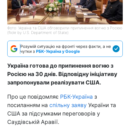
Фото: Україна та США обговорили припинення вогню з Росією
(flickr by U.S. Department of State)
Розумій ситуацію на фронті через факти, а не
чутки з
РБК-Україна у Google
Україна готова до припинення вогню з
Росією на 30 днів. Відповідну ініціативу
запропонували реалізувати США.
Про це повідомляє
РБК-Україна
з
посиланням на
спільну заяву
України та
США за підсумками переговорів у
Саудівській Аравії.