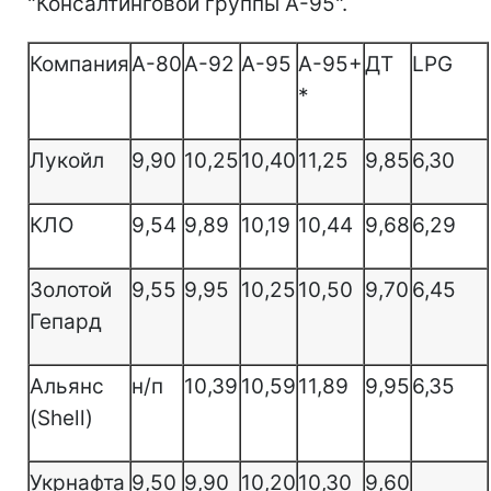
"Консалтинговой группы А-95".
Компания
А-80
А-92
А-95
А-95+
ДТ
LPG
*
Лукойл
9,90
10,25
10,40
11,25
9,85
6,30
КЛО
9,54
9,89
10,19
10,44
9,68
6,29
Золотой
9,55
9,95
10,25
10,50
9,70
6,45
Гепард
Альянс
н/п
10,39
10,59
11,89
9,95
6,35
(Shell)
Укрнафта
9,50
9,90
10,20
10,30
9,60