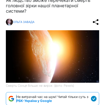
Як людство зможе перечекати смерть
головної зірки нашої планетарної
системи?
ОЛЬГА ЗАВАДА
Смерть Сонця більше не вирок: (фото: Pexels)
Не витрачай час на шум! Читай тільки суть з
РБК-Україна у Google