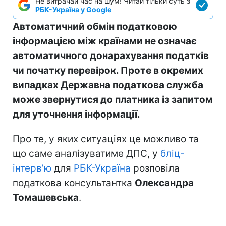
Не витрачай час на шум! Читай тільки суть з
РБК-Україна у Google
Автоматичний обмін податковою
інформацією між країнами не означає
автоматичного донарахування податків
чи початку перевірок. Проте в окремих
випадках Державна податкова служба
може звернутися до платника із запитом
для уточнення інформації.
Про те, у яких ситуаціях це можливо та
що саме аналізуватиме ДПС, у
бліц-
інтерв’ю
для
РБК-Україна
розповіла
податкова консультантка
Олександра
Томашевська
.