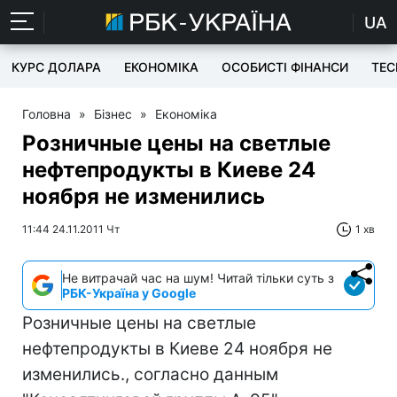
UA
КУРС ДОЛАРА
ЕКОНОМІКА
ОСОБИСТІ ФІНАНСИ
TEC
Головна
»
Бізнес
»
Економіка
Розничные цены на светлые
нефтепродукты в Киеве 24
ноября не изменились
11:44 24.11.2011 Чт
1 хв
Не витрачай час на шум! Читай тільки суть з
РБК-Україна у Google
Розничные цены на светлые
нефтепродукты в Киеве 24 ноября не
изменились., согласно данным