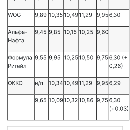
WOG
9,89
10,35
10,49
11,29
9,95
6,30
Альфа-
9,45
9,85
10,15
10,25
9,60
Нафта
Формула
9,55
9,95
10,25
10,50
9,75
6,30 (+
Ритейл
0,26)
ОККО
н/п
10,34
10,49
11,29
9,95
6,29
9,65
10,09
10,32
10,86
9,75
6,30
(+0,03)