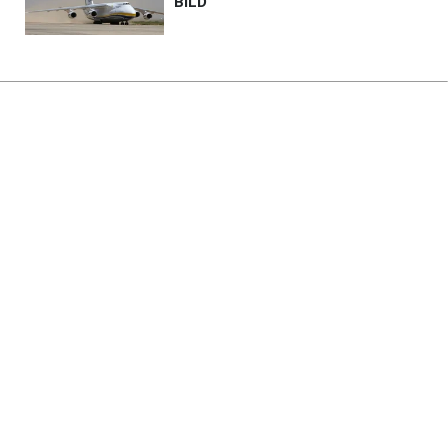
Головна
»
Життя
»
Суспільство
Історична посуха: що
відбувається в басейні Дністра
й чому міліє водосховище
14:36 06.08.2026 Чт
3 хв
Чи може ситуація на Дністрі погіршитись
ще більше і від чого це залежить?
ІРИНА КОСТЕНКО