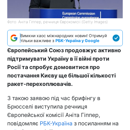
Фото: Аніта Гіппер, речниця Єврокомісії (Getty Images)
Вимкни хаос міжнародних новин! Отримуй
тільки важливе з
РБК-Україна у Google
Європейський Союз продовжує активно
підтримувати Україну в її війні проти
Росії та спробує домовитися про
постачання Києву ще більшої кількості
ракет-перехоплювачів.
З такою заявою під час брифінгу в
Брюсселі виступила речниця
Європейської комісії Аніта Гіппер,
повідомляє
РБК-Україна
з посиланням на