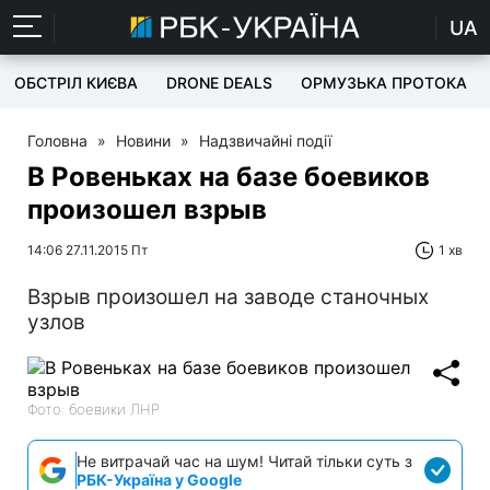
UA
ОБСТРІЛ КИЄВА
DRONE DEALS
ОРМУЗЬКА ПРОТОКА
Головна
»
Новини
»
Надзвичайні події
В Ровеньках на базе боевиков
произошел взрыв
14:06 27.11.2015 Пт
1 хв
Взрыв произошел на заводе станочных
узлов
Фото: боевики ЛНР
Не витрачай час на шум! Читай тільки суть з
РБК-Україна у Google