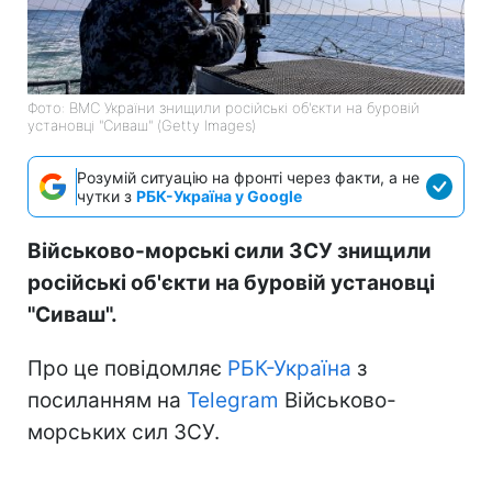
Фото: ВМС України знищили російські об'єкти на буровій
установці "Сиваш" (Getty Images)
Розумій ситуацію на фронті через факти, а не
чутки з
РБК-Україна у Google
Військово-морські сили ЗСУ знищили
російські об'єкти на буровій установці
"Сиваш".
Про це повідомляє
РБК-Україна
з
посиланням на
Telegram
Військово-
морських сил ЗСУ.