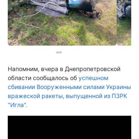
Фото: российскую ракету сбили над Днепропетровской областью (t.me/dnipropetrovskaODA)
Напомним, вчера в Днепропетровской
области сообщалось об
успешном
сбивании Вооруженными силами Украины
вражеской ракеты, выпущенной из ПЗРК
"Игла".