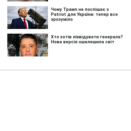
Головна
»
Новини
»
Війна в Україні
Росія вбила дідуся, бабусю та
їхнього онука в Пухівці на
Київщині
11:33 08.08.2026 Сб
2 хв