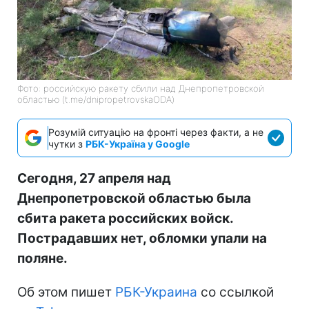
Фото: российскую ракету сбили над Днепропетровской
областью (t.me/dnipropetrovskaODA)
Розумій ситуацію на фронті через факти, а не
чутки з
РБК-Україна у Google
Сегодня, 27 апреля над
Днепропетровской областью была
сбита ракета российских войск.
Пострадавших нет, обломки упали на
поляне.
Об этом пишет
РБК-Украина
со ссылкой