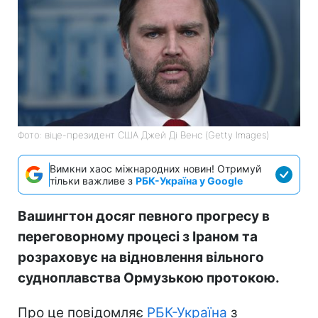
Фото: віце-президент США Джей Ді Венс (Getty Images)
Вимкни хаос міжнародних новин! Отримуй
тільки важливе з
РБК-Україна у Google
Вашингтон досяг певного прогресу в
переговорному процесі з Іраном та
розраховує на відновлення вільного
судноплавства Ормузькою протокою.
Про це повідомляє
РБК-Україна
з