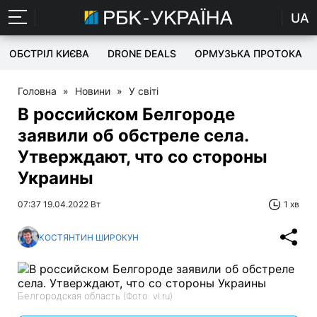
UA
ОБСТРІЛ КИЄВА
DRONE DEALS
ОРМУЗЬКА ПРОТОКА
Головна
»
Новини
»
У світі
В российском Белгороде
заявили об обстреле села.
Утверждают, что со стороны
Украины
07:37 19.04.2022 Вт
1 хв
КОСТЯНТИН ШИРОКУН
Белгородская область (Фото: vl.ru)