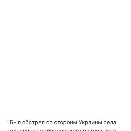
"Был обстрел со стороны Украины села
Головчино Грайворонского района. Есть