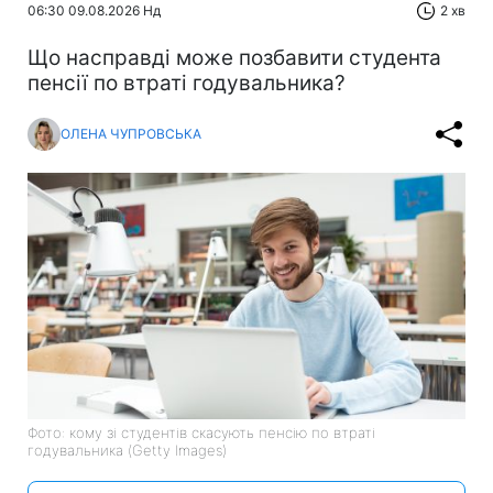
06:30 09.08.2026 Нд
2 хв
Що насправді може позбавити студента
пенсії по втраті годувальника?
ОЛЕНА ЧУПРОВСЬКА
Фото: кому зі студентів скасують пенсію по втраті
годувальника (Getty Imagеs)