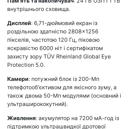
Пам'ять та накопичувач
: 24 ГБ ОЗП і 1 ТБ
внутрішнього сховища.
Дисплей
: 6,71-дюймовий екран із
роздільною здатністю 2808×1256
пікселів, частотою 120 Гц, піковою
яскравістю 6000 ніт і сертифікатом
захисту зору TÜV Rheinland Global Eye
Protection 5.0.
Камери
: потужний блок із 200-Мп
телефотооб'єктивом для якісного зуму, а
також двома 50-Мп модулями (основний і
ультраширококутний).
Живлення
: акумулятор на 7200 мА-год із
підтримкою ультрашвидкої дротової