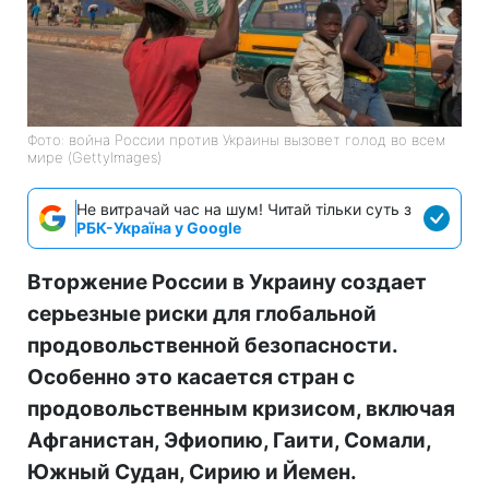
Фото: война России против Украины вызовет голод во всем
мире (GettyImages)
Не витрачай час на шум! Читай тільки суть з
РБК-Україна у Google
Вторжение России в Украину создает
серьезные риски для глобальной
продовольственной безопасности.
Особенно это касается стран с
продовольственным кризисом, включая
Афганистан, Эфиопию, Гаити, Сомали,
Южный Судан, Сирию и Йемен.