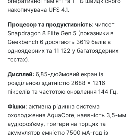
оперативної пам'яті та 1 ТБ швидкісного
накопичувача UFS 4.1.
Процесор та продуктивність
: чипсет
Snapdragon 8 Elite Gen 5 (показники в
Geekbench 6 досягають 3619 балів в
одноядерних та 11 122 у багатоядерних
тестах).
Дисплей
: 6,85-дюймовий екран із
роздільною здатністю 2688 × 1216
пікселів та частотою оновлення 144 Гц.
Фішки
: активна рідинна система
охолодження AquaCore, наявність 3,5-мм
аудіороз'єму, тригери на торцях та
акумулятор ємністю 7500 мА-год із