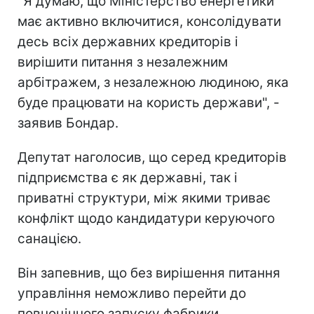
"Я думаю, що Міністерство енергетики
має активно включитися, консолідувати
десь всіх державних кредиторів і
вирішити питання з незалежним
арбітражем, з незалежною людиною, яка
буде працювати на користь держави", -
заявив Бондар.
Депутат наголосив, що серед кредиторів
підприємства є як державні, так і
приватні структури, між якими триває
конфлікт щодо кандидатури керуючого
санацією.
Він запевнив, що без вирішення питання
управління неможливо перейти до
повноцінного запуску фабрики.