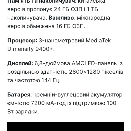
Пам'ять та накопичувач
: китайська
версія пропонує 24 ГБ ОЗП і 1 ТБ
накопичувача.
Важливо
: міжнародна
версія обмежена 16 ГБ ОЗП.
Процесор
: 3-нанометровий MediaTek
Dimensity 9400+.
Дисплей
: 6,8-дюймова AMOLED-панель із
роздільною здатністю 2800×1280 пікселів
та частотою 144 Гц.
Батарея
: кремній-вуглецевий акумулятор
ємністю 7200 мА-год із підтримкою 100-
Вт зарядки.