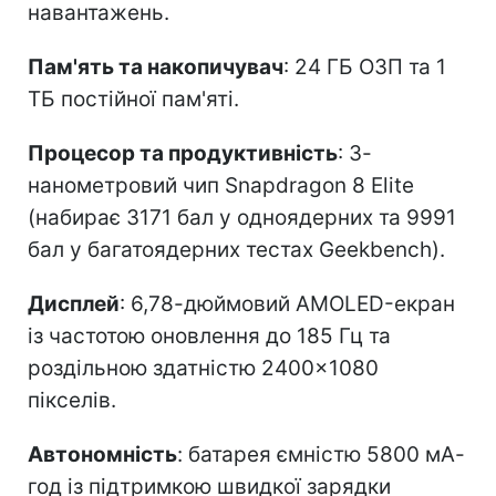
навантажень.
Пам'ять та накопичувач
: 24 ГБ ОЗП та 1
ТБ постійної пам'яті.
Процесор та продуктивність
: 3-
нанометровий чип Snapdragon 8 Elite
(набирає 3171 бал у одноядерних та 9991
бал у багатоядерних тестах Geekbench).
Дисплей
: 6,78-дюймовий AMOLED-екран
із частотою оновлення до 185 Гц та
роздільною здатністю 2400×1080
пікселів.
Автономність
: батарея ємністю 5800 мА-
год із підтримкою швидкої зарядки