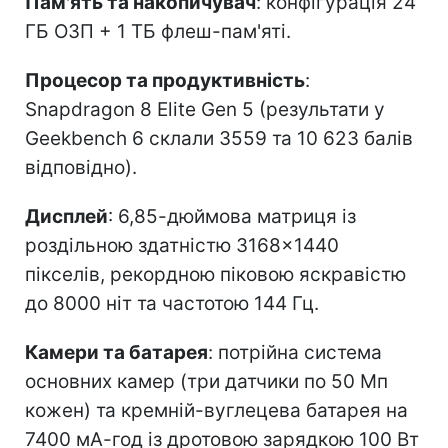
Пам'ять та накопичувач
: конфігурація 24
ГБ ОЗП + 1 ТБ флеш-пам'яті.
Процесор та продуктивність
:
Snapdragon 8 Elite Gen 5 (результати у
Geekbench 6 склали 3559 та 10 623 балів
відповідно).
Дисплей
: 6,85-дюймова матриця із
роздільною здатністю 3168×1440
пікселів, рекордною піковою яскравістю
до 8000 ніт та частотою 144 Гц.
Камери та батарея
: потрійна система
основних камер (три датчики по 50 Мп
кожен) та кремній-вуглецева батарея на
7400 мА-год із дротовою зарядкою 100 Вт