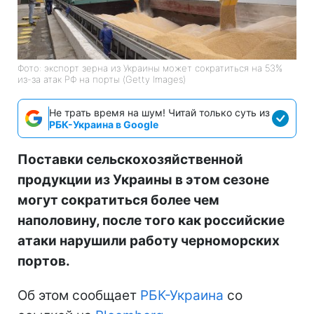
Фото: экспорт зерна из Украины может сократиться на 53%
из-за атак РФ на порты (Getty Images)
Не трать время на шум! Читай только суть из
РБК-Украина в Google
Поставки сельскохозяйственной
продукции из Украины в этом сезоне
могут сократиться более чем
наполовину, после того как российские
атаки нарушили работу черноморских
портов.
Об этом сообщает
РБК-Украина
со