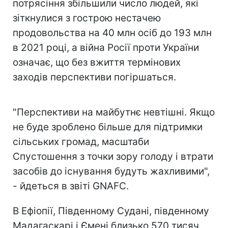
потрясіння збільшили число людей, які
зіткнулися з гострою нестачею
продовольства на 40 млн осіб до 193 млн
в 2021 році, а війна Росії проти України
означає, що без вжиття термінових
заходів перспективи погіршаться.
"Перспективи на майбутнє невтішні. Якщо
не буде зроблено більше для підтримки
сільських громад, масштаби
Спустошення з точки зору голоду і втрати
засобів до існування будуть жахливими",
- йдеться в звіті GNAFC.
В Ефіопії, Південному Судані, південному
Мадагаскарі і Ємені близько 570 тисяч