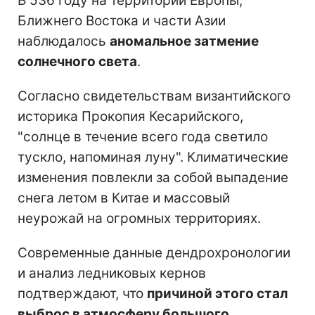
В 536 году на территории Европы,
Ближнего Востока и части Азии
наблюдалось
аномальное затмение
солнечного света
.
Согласно свидетельствам византийского
историка Прокопия Кесарийского,
"солнце в течение всего года светило
тускло, напоминая луну". Климатические
изменения повлекли за собой выпадение
снега летом в Китае и массовый
неурожай на огромных территориях.
Современные данные дендрохронологии
и анализ ледниковых кернов
подтверждают, что
причиной этого стал
выброс в атмосферу большого