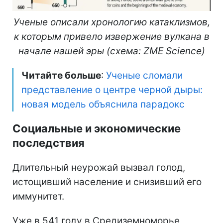
Ученые описали хронологию катаклизмов,
к которым привело извержение вулкана в
начале нашей эры (схема: ZME Science)
Читайте больше
:
Ученые сломали
представление о центре черной дыры:
новая модель объяснила парадокс
Социальные и экономические
последствия
Длительный неурожай вызвал голод,
истощивший население и снизивший его
иммунитет.
Уже в 541 году в Средиземноморье