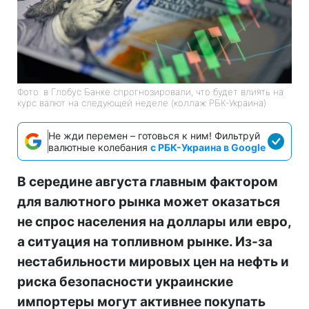
Фото: в Глобус Банке спрогнозировали, что будет влиять на
курс валют на следующей неделе (коллаж РБК-Украина)
Не жди перемен – готовься к ним! Фильтруй
валютные колебания
с РБК-Украина в Google
В середине августа главным фактором
для валютного рынка может оказаться
не спрос населения на доллары или евро,
а ситуация на топливном рынке. Из-за
нестабильности мировых цен на нефть и
риска безопасности украинские
импортеры могут активнее покупать