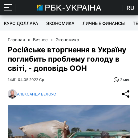
RU
КУРС ДОЛЛАРА
ЭКОНОМИКА
ЛИЧНЫЕ ФИНАНСЫ
T
Главная
»
Бизнес
»
Экономика
Російське вторгнення в Україну
поглибить проблему голоду в
світі, - доповідь ООН
14:51 04.05.2022 Ср
2 мин
АЛЕКСАНДР БЕЛОУС