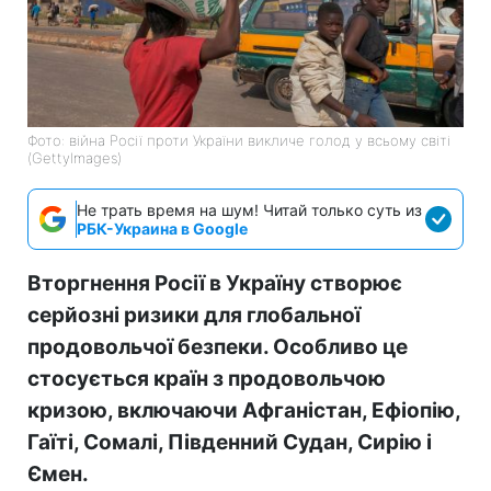
Фото: війна Росії проти України викличе голод у всьому світі
(GettyImages)
Не трать время на шум! Читай только суть из
РБК-Украина в Google
Вторгнення Росії в Україну створює
серйозні ризики для глобальної
продовольчої безпеки. Особливо це
стосується країн з продовольчою
кризою, включаючи Афганістан, Ефіопію,
Гаїті, Сомалі, Південний Судан, Сирію і
Ємен.