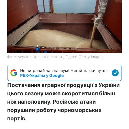
Фото: українське зерно в порту Одеси (Getty Images)
Не витрачай час на шум! Читай тільки суть з
РБК-Україна у Google
Постачання аграрної продукції з України
цього сезону може скоротитися більш
ніж наполовину. Російські атаки
порушили роботу чорноморських
портів.