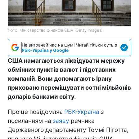
Фото: Міністерство фінансів СШA (Getty Images)
Не витрачай час на шум! Читай тільки суть з
РБК-Україна у Google
США намагаються ліквідувати мережу
обмінних пунктів валют і підставних
компаній. Вони допомагають Ірану
приховано переміщувати сотні мільйонів
доларів банками світу.
Про це повідомляє
РБК-Україна
з
посиланням на
заяву
речника
Державного департаменту Томмі Піготта,
передає Міністерство фінансів США.