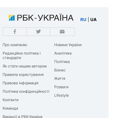
RU
|
UA
Про компанію
Новини України
Редакційна політика і
Аналітика
стандарти
Політика
Як стати нашим автором
Бізнес
Правила користування
Життя
Правова інформація
Розваги
Політика конфіденційності
Lifestyle
Контакти
Команда
Вакансії в РБК-Україна