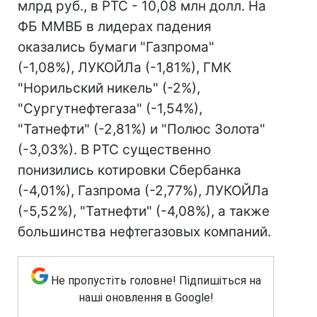
млрд руб., в РТС - 10,08 млн долл. На
ФБ ММВБ в лидерах падения
оказались бумаги "Газпрома"
(-1,08%), ЛУКОЙЛа (-1,81%), ГМК
"Норильский никель" (-2%),
"Сургутнефтегаза" (-1,54%),
"Татнефти" (-2,81%) и "Полюс Золота"
(-3,03%). В РТС существенно
понизились котировки Сбербанка
(-4,01%), Газпрома (-2,77%), ЛУКОЙЛа
(-5,52%), "Татнефти" (-4,08%), а также
большинства нефтегазовых компаний.
Не пропустіть головне! Підпишіться на
наші оновлення в Google!