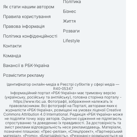
Політика
Як стати нашим автором
Бізнес
Правила користування
Життя
Правова інформація
Розваги
Політика конфіденційності
Lifestyle
Контакти
Команда
Вакансії в РБК-Україна
Розмістити рекламу
Ідентифікатор онлайн-медіа в Реєстрі суб’єктів у сфері медіа —
R40-05347
Інформаційний портал «РБК-Україна» має тримовну версію
(українську, російську та англійську), головна сторінка порталу -
https://www.rbc.ua
. Фотографії, зображення належать їх
правовласникам. Всі фотографії на Порталі, авторами яких є
журналісти «РБК-Україна», розміщені на умовах ліцензії Creative
Commons Attribution 4.0 International. Редакція «РБК-Україна» може
не поділяти точку зору авторів. Оціночні судження не підлягають
спростуванню та доведенню їх правдивості. За достовірність та
зміст реклами відповідальність несе рекламодавець. Матеріали,
позначені плашкою: «Прес-релізи», «Спецпроект», «Партнерський
матеріал», «Promo», «Благодійність», «Резонанс» розміщуються на