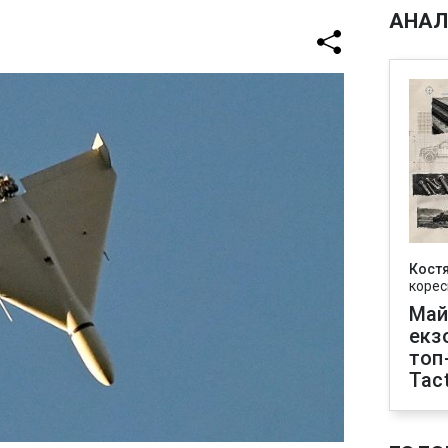
АНАЛ
Кост
корес
Май
екз
топ
Tact