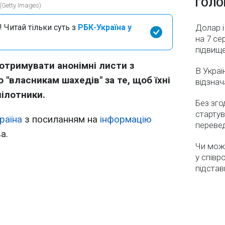
ГОЛО
(Getty Images)
 Читай тільки суть з
РБК-Україна у
Долар і
на 7 се
підвищ
 отримувати анонімні листи з
В Украї
 "власникам шахедів" за те, щоб їхні
відзнач
пілотники.
Без зго
стартув
раїна
з посиланням на
інформацію
перевед
а.
Чи мож
у співр
підстав