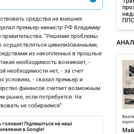
Тра
про
над
мствовать средства на внешних
ПП
сделал премьер-министр РФ Владимир
е правительства. "Решение проблемы
АНАЛ
 осуществляться цивилизованными,
редствами из накопленных в прошлые
 такая необходимость возникает, -
ой необходимости нет, - за счет
 условиях, - сказал премьер и
терство финансов считает возможным
м рынке, если потребуется. На
вовать не собираемся".
Кост
корес
ь головне! Підпишіться на наші
новлення в Google!
Май