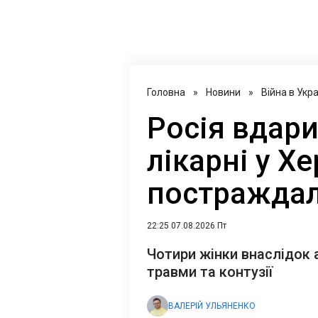
Головна
»
Новини
»
Війна в Укра
Росія вдар
лікарні у Хе
постраждал
22:25 07.08.2026 Пт
Чотири жінки внаслідок 
травми та контузії
ВАЛЕРІЙ УЛЬЯНЕНКО