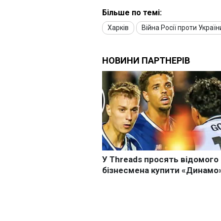
Більше по темі:
Харків
Війна Росії проти Україн