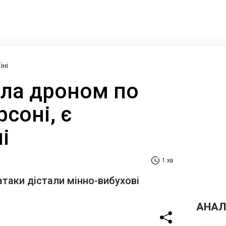
їні
ила дроном по
рсоні, є
і
1 хв
атаки дістали мінно-вибухові
АНАЛ