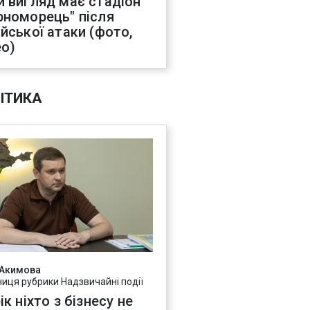
й вигляд має стадіон
рноморець" після
ійської атаки (фото,
ео)
ІТИКА
 Акимова
ниця рубрики Надзвичайні події
ік ніхто з бізнесу не