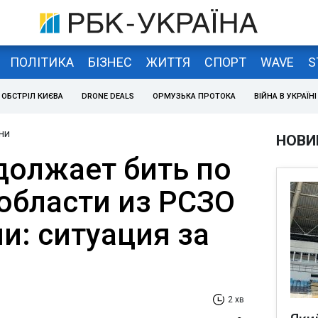
ПОЛІТИКА
БІЗНЕС
ЖИТТЯ
СПОРТ
WAVE
S
ОБСТРІЛ КИЄВА
DRONE DEALS
ОРМУЗЬКА ПРОТОКА
ВІЙНА В УКРАЇНІ
ни
НОВИ
должает бить по
 области из РСЗО
и: ситуация за
2 хв