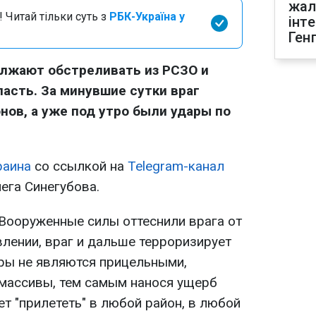
жал
 Читай тільки суть з
РБК-Україна у
інт
Ген
олжают обстреливать из РСЗО и
ласть. За минувшие сутки враг
нов, а уже под утро были удары по
раина
со ссылкой на
Telegram-канал
ега Синегубова.
 Вооруженные силы оттеснили врага от
влении, враг и дальше терроризирует
ары не являются прицельными,
массивы, тем самым нанося ущерб
т "прилететь" в любой район, в любой