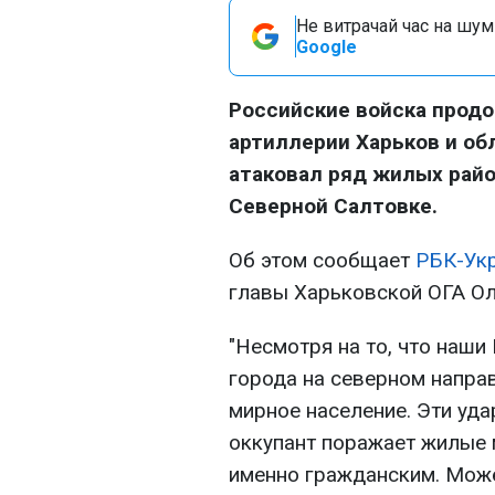
Не витрачай час на шум!
Google
Российские войска прод
артиллерии Харьков и об
атаковал ряд жилых райо
Северной Салтовке.
Об этом сообщает
РБК-Ук
главы Харьковской ОГА Ол
"Несмотря на то, что наши
города на северном напра
мирное население. Эти уд
оккупант поражает жилые 
именно гражданским. Може