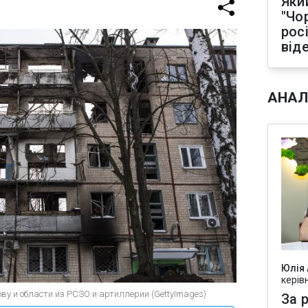
Яки
"Чо
рос
від
АНАЛ
Юлія
керів
ову и области из РСЗО и артиллерии (GettyImages)
За р