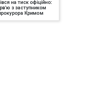
івся на тиск офіційно:
ерв'ю з заступником
прокурора Кримом