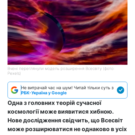
Вчені переглянули модель розширення Всесвіту (фото:
Pexels)
Не витрачай час на шум! Читай тільки суть з
РБК-Україна у Google
Одна з головних теорій сучасної
космології може виявитися хибною.
Нове дослідження свідчить, що Всесвіт
може розширюватися не однаково в усіх