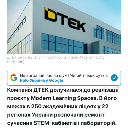
ДТЕК оновить STEM-простори в ліцеях України (фото:
dtek.com)
Не витрачай час на шум! Читай тільки суть з
РБК-Україна у Google
Компанія ДТЕК долучилася до реалізації
проєкту Modern Learning Spaces. В його
межах в 250 академічних ліцеях у 22
регіонах України розпочали ремонт
сучасних STEM-кабінетів і лабораторій.