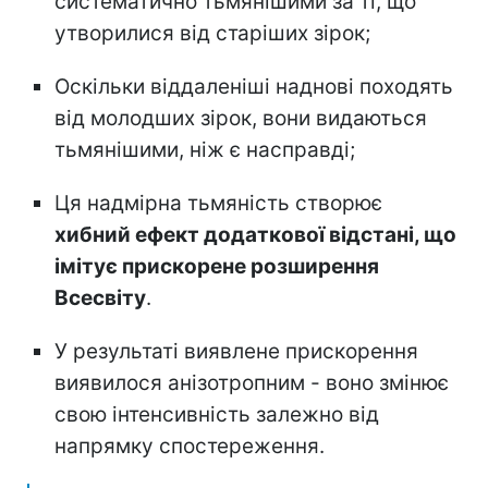
систематично тьмянішими за ті, що
утворилися від старіших зірок;
Оскільки віддаленіші наднові походять
від молодших зірок, вони видаються
тьмянішими, ніж є насправді;
Ця надмірна тьмяність створює
хибний ефект додаткової відстані, що
імітує прискорене розширення
Всесвіту
.
У результаті виявлене прискорення
виявилося анізотропним - воно змінює
свою інтенсивність залежно від
напрямку спостереження.