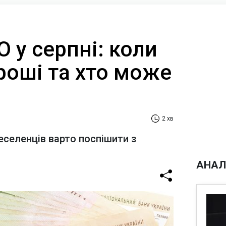
 у серпні: коли
роші та хто може
2 хв
селенців варто поспішити з
АНАЛ