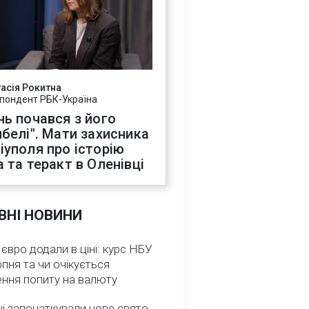
асія Рокитна
пондент РБК-Україна
нь почався з його
ибелі". Мати захисника
іуполя про історію
а та теракт в Оленівці
ВНІ НОВИНИ
 євро додали в ціні: курс НБУ
рпня та чи очікується
ення попиту на валюту
ні започаткували нове свято,