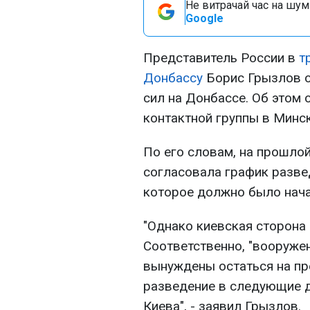
Не витрачай час на шум!
Google
Представитель России в
т
Донбассу
Борис Грызлов о
сил на Донбассе. Об этом 
контактной группы в Минс
По его словам, на прошлой
согласовала график разве
которое должно было нача
"Однако киевская сторона 
Соответственно, "вооруже
вынуждены остаться на пр
разведение в следующие 
Киева", - заявил Грызлов.