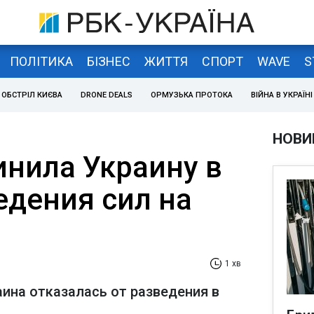
ПОЛІТИКА
БІЗНЕС
ЖИТТЯ
СПОРТ
WAVE
S
ОБСТРІЛ КИЄВА
DRONE DEALS
ОРМУЗЬКА ПРОТОКА
ВІЙНА В УКРАЇНІ
НОВИ
инила Украину в
едения сил на
1 хв
аина отказалась от разведения в