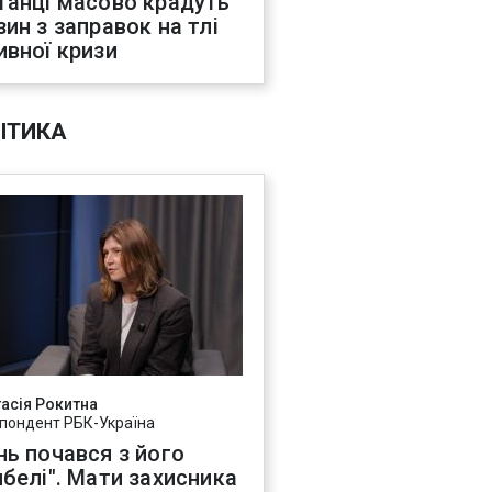
танці масово крадуть
зин з заправок на тлі
ивної кризи
ІТИКА
асія Рокитна
пондент РБК-Україна
нь почався з його
ибелі". Мати захисника