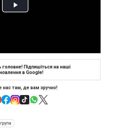
Play
Video
ь головне! Підпишіться на наші
новлення в Google!
 нас там, де вам зручно!
 група