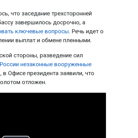
сь, что заседание трехсторонней
бассу завершилось досрочно, а
совать ключевые вопросы
. Речь идет о
лении выплат и обмене пленными.
ской стороны, разведение сил
России незаконные вооруженные
о, в Офисе президента заявили, что
Золотом отложен.