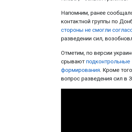
Напомним, ранее сообщало
контактной группы по Дон
стороны не смогли согла
разведении сил, возобнов
Отметим, по версии украин
срывают
подконтрольные 
формирования
. Кроме тог
вопрос разведения сил в 