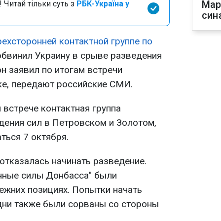
Мар
 Читай тільки суть з
РБК-Україна у
син
рехсторонней контактной группе по
бвинил Украину в срыве разведения
он заявил по итогам встречи
ке, передают российские СМИ.
 встрече контактная группа
дения сил в Петровском и Золотом,
ться 7 октября.
отказалась начинать разведение.
нные силы Донбасса" были
ежних позициях. Попытки начать
дни также были сорваны со стороны