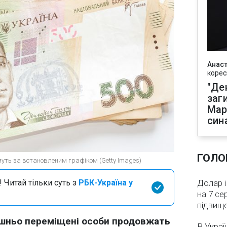
Анаст
корес
"Де
заг
Мар
син
ГОЛО
уть за встановленим графіком (Getty Images)
 Читай тільки суть з
РБК-Україна у
Долар і
на 7 се
підвищ
рішньо переміщені особи продовжать
В Украї