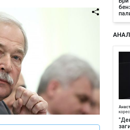
Бри
бен
пал
АНАЛ
Анаст
корес
"Де
заг