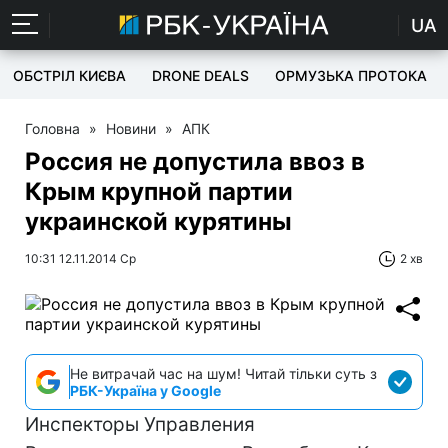
UA
ОБСТРІЛ КИЄВА
DRONE DEALS
ОРМУЗЬКА ПРОТОКА
Головна
»
Новини
»
АПК
Россия не допустила ввоз в
Крым крупной партии
украинской курятины
10:31 12.11.2014 Ср
2 хв
Не витрачай час на шум! Читай тільки суть з
РБК-Україна у Google
Инспекторы Управления