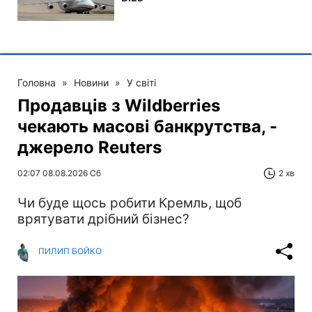
Головна
»
Новини
»
У світі
Продавців з Wildberries
чекають масові банкрутства, -
джерело Reuters
02:07 08.08.2026 Сб
2 хв
Чи буде щось робити Кремль, щоб
врятувати дрібний бізнес?
ПИЛИП БОЙКО