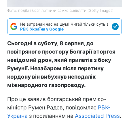
Фото: подібні безпілотники важко виявляти (Getty Images)
Не витрачай час на шум! Читай тільки суть з
РБК-Україна у Google
Сьогодні в суботу, 8 серпня, до
повітряного простору Болгарії вторгся
невідомий дрон, який прилетів з боку
Румунії. Незабаром після перетину
кордону він вибухнув неподалік
міжнародного газопроводу.
Про це заявив болгарський прем'єр-
міністр Румен Радєв, повідомляє
РБК-
Україна
з посиланням на
Associated Press
.