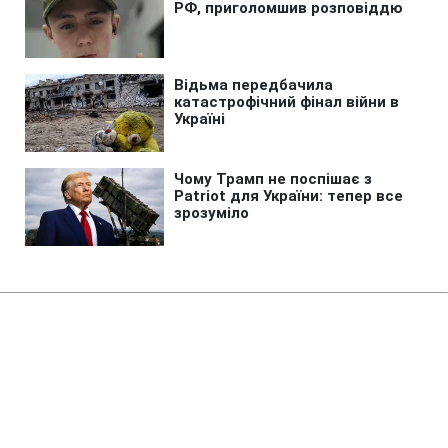
Головна
»
Новини
»
Політика
Іран висунув нові вимоги для
відкриття Ормузької протоки
03:25 09.08.2026 Нд
2 хв