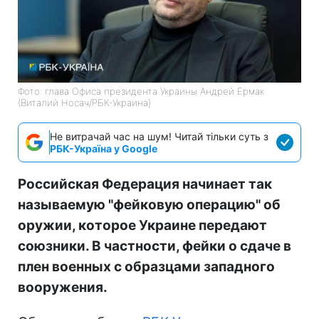
Фото: глава Офиса президента Украины Андрей Ермак
(Виталий Носач/РБК-Украина)
Не витрачай час на шум! Читай тільки суть з
РБК-Україна у Google
Российская Федерация начинает так
называемую "фейковую операцию" об
оружии, которое Украине передают
союзники. В частности, фейки о сдаче в
плен военных с образцами западного
вооружения.