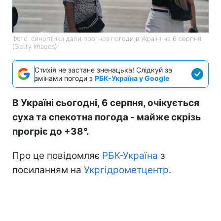
Фото: синоптики дали прогноз погоди в Україні на 6 серпня
(Getty Images)
Стихія не застане зненацька! Слідкуй за
змінами погоди з
РБК-Україна у Google
В Україні сьогодні, 6 серпня, очікується
суха та спекотна погода - майже скрізь
прогріє до +38°.
Про це повідомляє
РБК-Україна
з
посиланням на
Укргідрометцентр
.