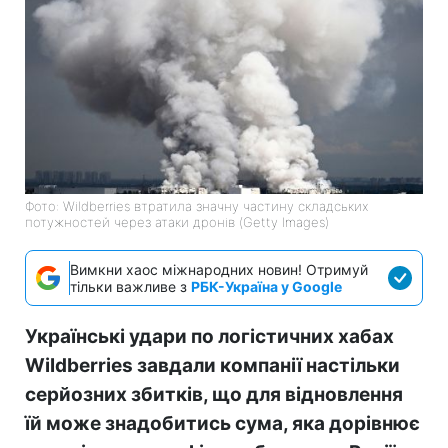
Фото: Wildberries втратила значну частину складських
потужностей через атаки дронів (Getty Images)
Вимкни хаос міжнародних новин! Отримуй
тільки важливе з
РБК-Україна у Google
Українські удари по логістичних хабах
Wildberries завдали компанії настільки
серйозних збитків, що для відновлення
їй може знадобитись сума, яка дорівнює