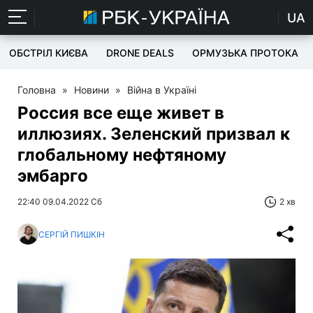
UA
ОБСТРІЛ КИЄВА
DRONE DEALS
ОРМУЗЬКА ПРОТОКА
Головна
»
Новини
»
Війна в Україні
Россия все еще живет в
иллюзиях. Зеленский призвал к
глобальному нефтяному
эмбарго
22:40 09.04.2022 Сб
2 хв
СЕРГІЙ ПИШКІН