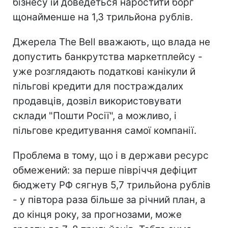
бізнесу їй доведеться наростити борг
щонайменше на 1,3 трильйона рублів.
Джерела The Bell вважають, що влада не
допустить банкрутства маркетплейсу -
уже розглядають податкові канікули й
пільгові кредити для постраждалих
продавців, дозвіл використовувати
склади "Пошти Росії", а можливо, і
пільгове кредитування самої компанії.
Проблема в тому, що і в держави ресурс
обмежений: за перше півріччя дефіцит
бюджету РФ сягнув 5,7 трильйона рублів
- у півтора раза більше за річний план, а
до кінця року, за прогнозами, може