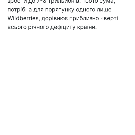
зрости до 7-8 трильйонів. Тобто сума,
потрібна для порятунку одного лише
Wildberries, дорівнює приблизно чверті
всього річного дефіциту країни.