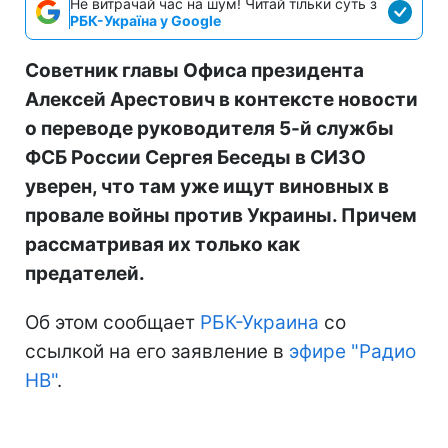
Не витрачай час на шум! Читай тільки суть з
РБК-Україна у Google
Советник главы Офиса президента
Алексей Арестович в контексте новости
о переводе руководителя 5-й службы
ФСБ России Сергея Беседы в СИЗО
уверен, что там уже ищут виновных в
провале войны против Украины. Причем
рассматривая их только как
предателей.
Об этом сообщает
РБК-Украина
со
ссылкой на его заявление в
эфире "Радио
НВ"
.