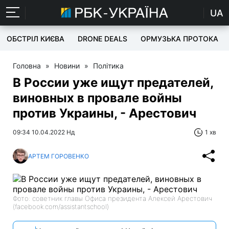
UA
ОБСТРІЛ КИЄВА
DRONE DEALS
ОРМУЗЬКА ПРОТОКА
Головна
»
Новини
»
Політика
В России уже ищут предателей,
виновных в провале войны
против Украины, - Арестович
09:34 10.04.2022 Нд
1 хв
АРТЕМ ГОРОВЕНКО
Фото: советник главы Офиса президента Алексей Арестович
(facebook.com/assistantschool)