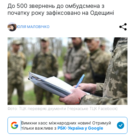
До 500 звернень до омбудсмена з
початку року зафіксовано на Одещині
ЮЛІЯ МАЛОВІЧКО
Фото: ТЦК перевіряє дкументи (Черкаське ТЦК Facebook)
Вимкни хаос міжнародних новин! Отримуй
тільки важливе з
РБК-Україна у Google