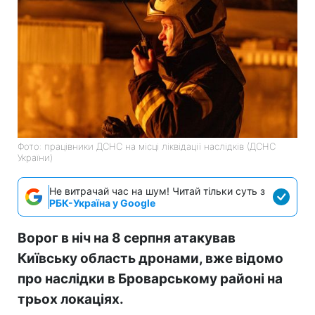
Фото: працівники ДСНС на місці ліквідації наслідків (ДСНС
України)
Не витрачай час на шум! Читай тільки суть з
РБК-Україна у Google
Ворог в ніч на 8 серпня атакував
Київську область дронами, вже відомо
про наслідки в Броварському районі на
трьох локаціях.