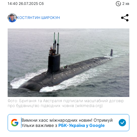
14:40 26.07.2025 Сб
2 хв
КОСТЯНТИН ШИРОКУН
Фото: Британія та Австралія підписали масштабний договір
про будівництво підводних човнів (wikimedia.org)
Вимкни хаос міжнародних новин! Отримуй
тільки важливе з
РБК-Україна у Google