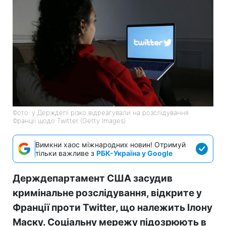
Фото: у Держдепі різко відреагували на розслідування
Франції щодо Twitter (Getty Images)
Вимкни хаос міжнародних новин! Отримуй
тільки важливе з
РБК-Україна у Google
Держдепартамент США засудив
кримінальне розслідування, відкрите у
Франції проти Twitter, що належить Ілону
Маску. Соціальну мережу підозрюють в