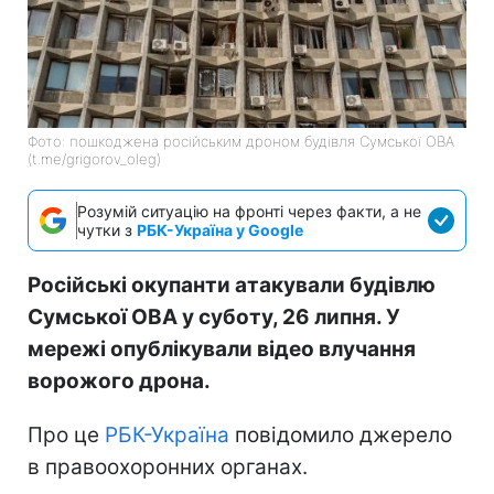
Фото: пошкоджена російським дроном будівля Сумської ОВА
(t.me/grigorov_oleg)
Розумій ситуацію на фронті через факти, а не
чутки з
РБК-Україна у Google
Російські окупанти атакували будівлю
Сумської ОВА у суботу, 26 липня. У
мережі опублікували відео влучання
ворожого дрона.
Про це
РБК-Україна
повідомило джерело
в правоохоронних органах.