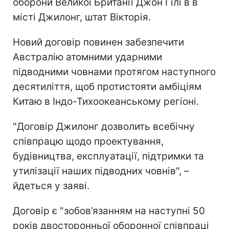
оборони Великої Британії Джон Гілі в в
місті Джилонг, штат Вікторія.
Новий договір повинен забезпечити
Австралію атомними ударними
підводними човнами протягом наступного
десятиліття, щоб протистояти амбіціям
Китаю в Індо-Тихоокеанському регіоні.
"Договір Джилонг дозволить всебічну
співпрацю щодо проектування,
будівництва, експлуатації, підтримки та
утилізації наших підводних човнів", –
йдеться у заяві.
Договір є "зобов’язанням на наступні 50
років двосторонньої оборонної співпраці