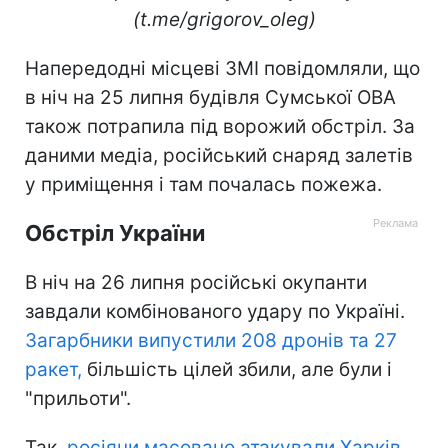
(t.me/grigorov_oleg)
Напередодні місцеві ЗМІ повідомляли, що
в ніч на 25 липня будівля Сумської ОВА
також потрапила під ворожий обстріл. За
даними медіа, російський снаряд залетів
у приміщення і там почалась пожежа.
Обстріл України
В ніч на 26 липня російські окупанти
завдали комбінованого удару по Україні.
Загарбники випустили 208 дронів та 27
ракет,
більшість цілей збили, але були і
"прильоти".
Так,
росіяни масовано атакували Харків.