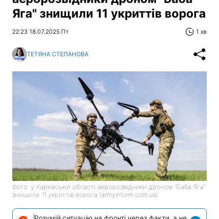
Яга" знищили 11 укриттів ворога
22:23 18.07.2025 Пт
1 хв
ТЕТЯНА СТЕПАНОВА
Фото: у Харківській області аеророзвідники дроном "Баба Яга"
знищили 11 укриттів ворога (armyinform.com.ua)
Розумій ситуацію на фронті через факти, а не