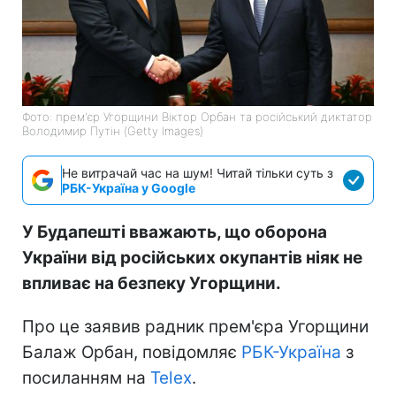
Фото: прем'єр Угорщини Віктор Орбан та російський диктатор
Володимир Путін (Getty Images)
Не витрачай час на шум! Читай тільки суть з
РБК-Україна у Google
У Будапешті вважають, що оборона
України від російських окупантів ніяк не
впливає на безпеку Угорщини.
Про це заявив радник прем'єра Угорщини
Балаж Орбан, повідомляє
РБК-Україна
з
посиланням на
Telex
.