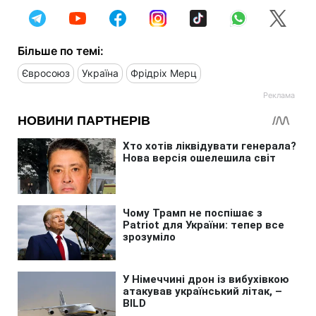
Більше по темі:
Євросоюз
Україна
Фрідріх Мерц