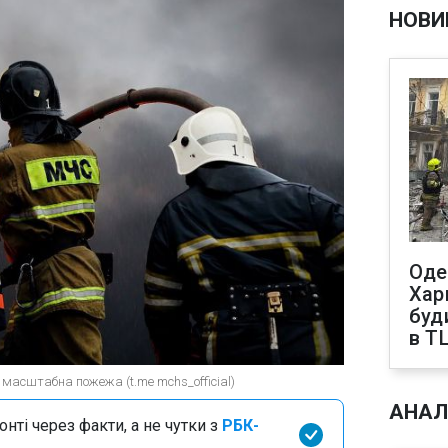
НОВИ
Оде
Харк
буд
в Т
ь масштабна пожежа (t.me mchs_official)
АНАЛ
нті через факти, а не чутки з
РБК-