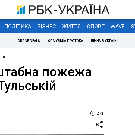
ПОЛІТИКА
БІЗНЕС
ЖИТТЯ
СПОРТ
WAVE
S
DRONE DEALS
ОРМУЗЬКА ПРОТОКА
ВІЙНА В УКРАЇНІ
їні
сштабна пожежа
 Тульській
2 хв