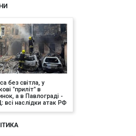
НИ
са без світла, у
ові "приліт" в
инок, а в Павлограді -
Ц: всі наслідки атак РФ
ІТИКА