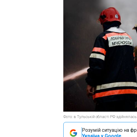
Фото: в Тульській області РФ здійнялас
Розумій ситуацію на фро
Україна у Google