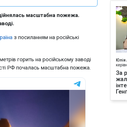
здійнялась масштабна пожежа.
аводі.
раїна
з посиланням на російські
метрів горить на російському заводі
Юлія
керів
асті РФ почалась масштабна пожежа.
За р
жал
інт
Ген