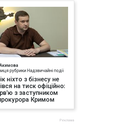
 Акимова
ниця рубрики Надзвичайні події
ік ніхто з бізнесу не
івся на тиск офіційно:
ерв'ю з заступником
прокурора Кримом