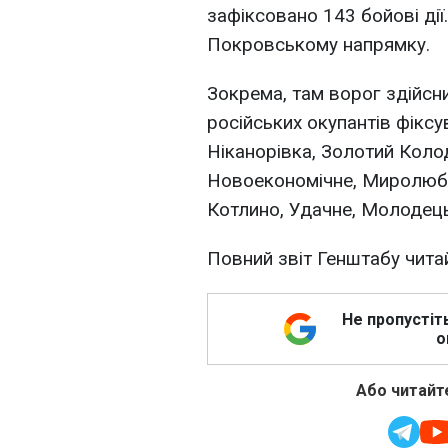
зафіксовано 143 бойові дії
Покровському напрямку.
Зокрема, там ворог здійсни
російських окупантів фікс
Ніканорівка, Золотий Коло
Новоекономічне, Миролюбів
Котлино, Удачне, Молодець
Повний звіт Генштабу чита
Не пропустіт
о
Або читайте