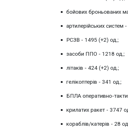
бойових броньованих ма
артилерійських систем - 
РСЗВ - 1495 (+2) од.;
засоби ППО - 1218 од.;
літаків - 424 (+2) од.;
гелікоптерів - 341 од.;
БПЛА оперативно-тактичн
крилатих ракет - 3747 од
кораблів/катерів - 28 од