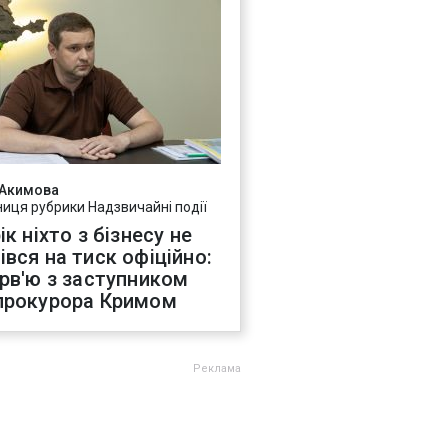
 Акимова
ниця рубрики Надзвичайні події
ік ніхто з бізнесу не
івся на тиск офіційно:
ерв'ю з заступником
прокурора Кримом