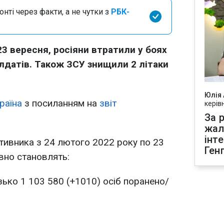
нті через факти, а не чутки з
РБК-
23 вересня, росіяни втратили у боях
лдатів. Також ЗСУ знищили 2 літаки
Юлія
раїна
з посиланням на
звіт
керів
За р
жал
інт
отивника з 24 лютого 2022 року по 23
Ген
вно становлять:
ько 1 103 580 (+1010) осіб поранено/