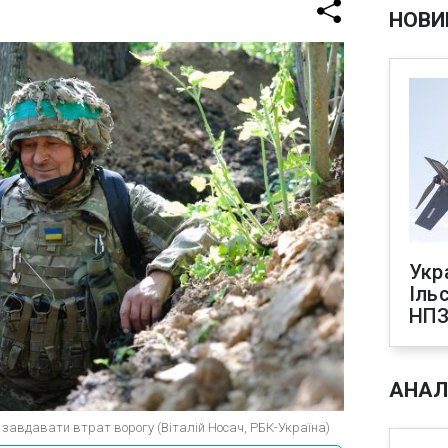
НОВИ
Укр
Іль
НПЗ
АНАЛ
ь завдавати втрат ворогу (Віталій Носач, РБК-Україна)