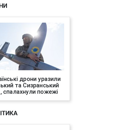
НИ
аїнські дрони уразили
ський та Сизранський
, спалахнули пожежі
ІТИКА