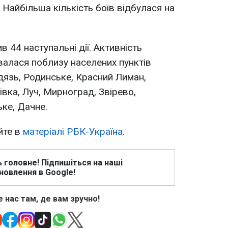
. Найбільша кількість боїв відбулася на
в 44 наступальні дії. Активність
увалася поблизу населених пунктів
дязь, Родинське, Красний Лиман,
ка, Луч, Мирноград, Звірево,
ке, Дачне.
йте в
матеріалі РБК-Україна
.
ь головне! Підпишіться на наші
новлення в Google!
 нас там, де вам зручно!