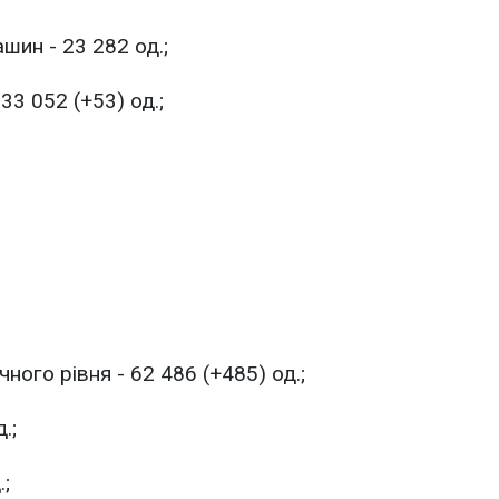
шин - 23 282 од.;
33 052 (+53) од.;
ого рівня - 62 486 (+485) од.;
.;
.;