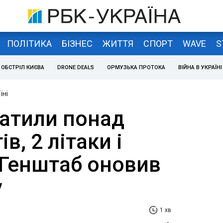
ПОЛІТИКА
БІЗНЕС
ЖИТТЯ
СПОРТ
WAVE
S
ОБСТРІЛ КИЄВА
DRONE DEALS
ОРМУЗЬКА ПРОТОКА
ВІЙНА В УКРАЇНІ
їні
ратили понад
в, 2 літаки і
 Генштаб оновив
у
1 хв