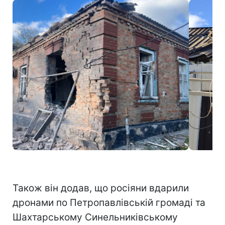
Фото: наслідки атаки по Нікопольщині (t.me/dnipropetrovskaODA)
Також він додав, що росіяни вдарили
дронами по Петропавлівській громаді та
Шахтарському Синельниківському