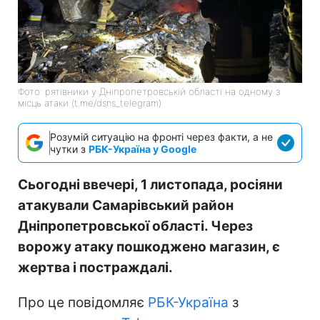
Фото: рятівники у Дніпропетровській області на одному з
місць атаки (t.me/dsns_telegram)
Розумій ситуацію на фронті через факти, а не
чутки з
РБК-Україна у Google
Сьогодні ввечері, 1 листопада, росіяни
атакували Самарівський район
Дніпропетровської області. Через
ворожу атаку пошкоджено магазин, є
жертва і постраждалі.
Про це повідомляє
РБК-Україна
з