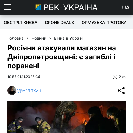
UA
ОБСТРІЛ КИЄВА
DRONE DEALS
ОРМУЗЬКА ПРОТОКА
Головна
»
Новини
»
Війна в Україні
Росіяни атакували магазин на
Дніпропетровщині: є загиблі і
поранені
19:55 01.11.2025 Сб
2 хв
ЕДУАРД ТКАЧ