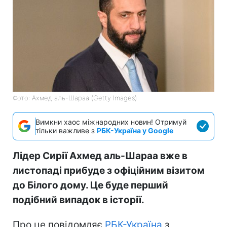
Фото: Ахмед аль-Шараа (Getty Images)
Вимкни хаос міжнародних новин! Отримуй
тільки важливе з
РБК-Україна у Google
Лідер Сирії Ахмед аль-Шараа вже в
листопаді прибуде з офіційним візитом
до Білого дому. Це буде перший
подібний випадок в історії.
Про це повідомляє
РБК-Україна
з