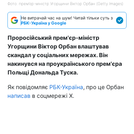
Фото: прем'єр-міністр Угорщини Віктор Орбан (Getty Images)
Не витрачай час на шум! Читай тільки суть з
РБК-Україна у Google
Проросійський прем'єр-міністр
Угорщини Віктор Орбан влаштував
скандал у соціальних мережах. Він
накинувся на проукраїнського прем'єра
Польщі Дональда Туска.
Як повідомляє
РБК-Україна
, про це Орбан
написав
в соцмережі Х.