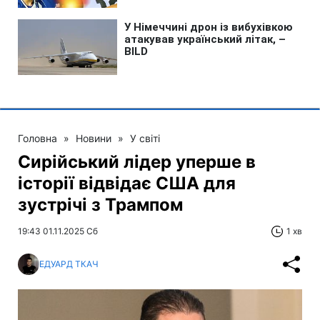
Головна
»
Новини
»
У світі
Сирійський лідер уперше в
історії відвідає США для
зустрічі з Трампом
19:43 01.11.2025 Сб
1 хв
ЕДУАРД ТКАЧ