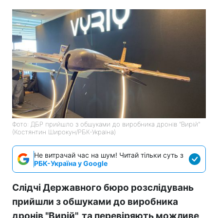
Фото: ДБР прийшло з обшуками до виробника дронів "Вирій"
(Костянтин Широкун/РБК-Україна)
Не витрачай час на шум! Читай тільки суть з
РБК-Україна у Google
Слідчі Державного бюро розслідувань
прийшли з обшуками до виробника
дронів "Вирій", та перевіряють можливе