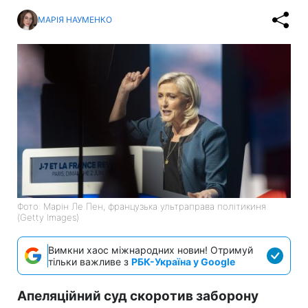
МАРІЯ НАУМЕНКО
Фото: Марін Ле Пен, французька ультраправа політикиня
(Getty Images)
Вимкни хаос міжнародних новин! Отримуй
тільки важливе з
РБК-Україна у Google
Апеляційний суд скоротив заборону