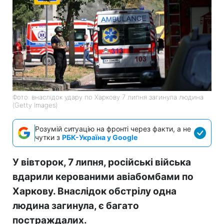
Фото: внаслідок удару по Харкову 7 липня загинула людина
(Getty Images)
Розумій ситуацію на фронті через факти, а не
чутки з
РБК-Україна у Google
У вівторок, 7 липня, російські війська
вдарили керованими авіабомбами по
Харкову. Внаслідок обстрілу одна
людина загинула, є багато
постраждалих.