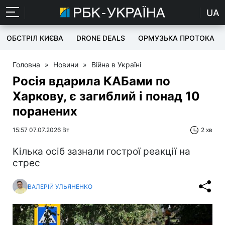
UA
ОБСТРІЛ КИЄВА
DRONE DEALS
ОРМУЗЬКА ПРОТОКА
Головна
»
Новини
»
Війна в Україні
Росія вдарила КАБами по
Харкову, є загиблий і понад 10
поранених
15:57 07.07.2026 Вт
2 хв
Кілька осіб зазнали гострої реакції на
стрес
ВАЛЕРІЙ УЛЬЯНЕНКО