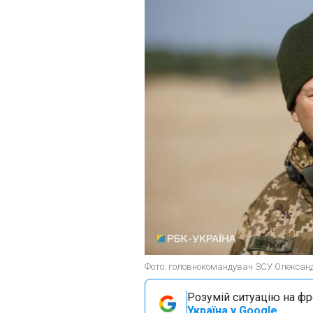
Фото: головнокомандувач ЗСУ Олександ
Розумій ситуацію на фро
Україна у Google