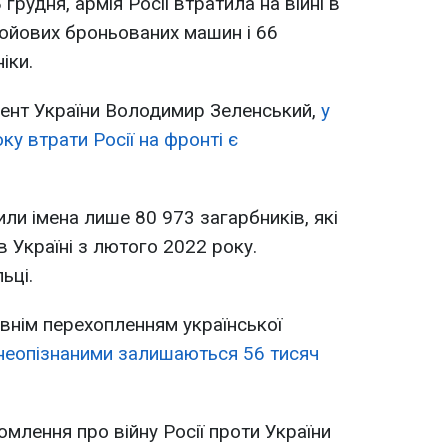
грудня, армія Росії втратила на війні в
бойових броньованих машин і 66
іки.
дент України Володимир Зеленський,
у
ку втрати Росії на фронті є
или імена лише 80 973 загарбників, які
в Україні з лютого 2022 року.
ьці.
авнім перехопленням української
 неопізнаними залишаються 56 тисяч
омлення про війну Росії проти України