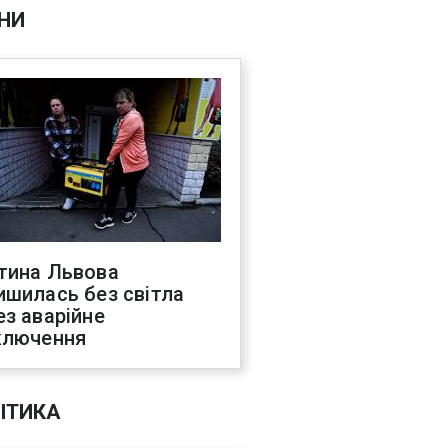
НИ
тина Львова
ишилась без світла
ез аварійне
ключення
ІТИКА