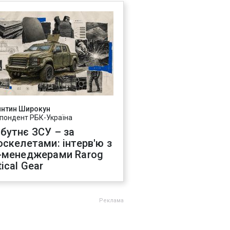
янтин Широкун
пондент РБК-Україна
бутнє ЗСУ – за
оскелетами: інтерв'ю з
-менеджерами Rarog
ical Gear