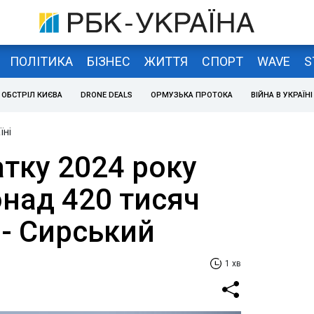
ПОЛІТИКА
БІЗНЕС
ЖИТТЯ
СПОРТ
WAVE
S
ОБСТРІЛ КИЄВА
DRONE DEALS
ОРМУЗЬКА ПРОТОКА
ВІЙНА В УКРАЇНІ
їні
атку 2024 року
онад 420 тисяч
 - Сирський
1 хв