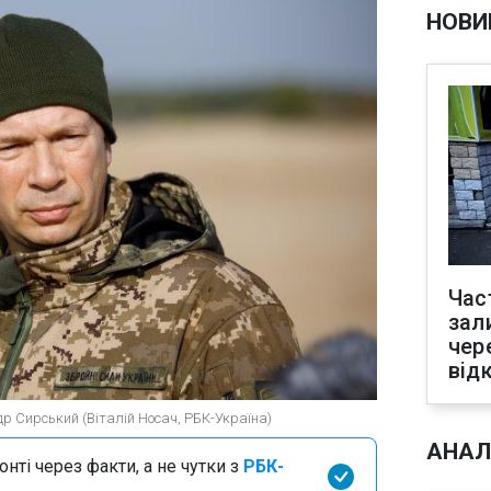
НОВИ
Час
зал
чер
від
р Сирський (Віталій Носач, РБК-Україна)
АНАЛ
нті через факти, а не чутки з
РБК-