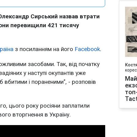
Олександр Сирський назвав втрати
. Вони перевищили 421 тисячу
раїна
з посиланням на його
Facebook
.
жливими засобами. Так, від початку
Кост
корес
задіяних у наступі окупантів уже
Май
 вбитими і пораненими", - розповів
екз
топ
Tact
го, цього року росіяни заплатили
вого вторгнення в Україну.