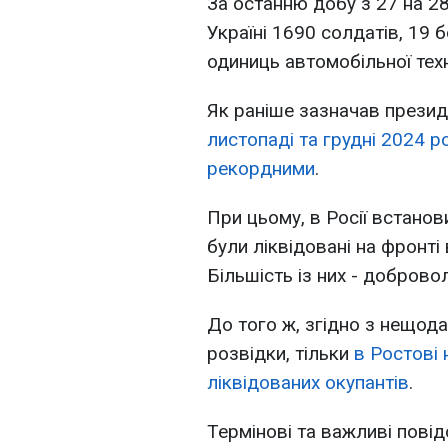
За останню добу з 27 на 28 
Україні 1690 солдатів, 19 
одиниць автомобільної техн
Як раніше зазначав прези
листопаді та грудні 2024 ро
рекордними
.
При цьому, в Росії встанов
були ліквідовані на фронті 
Більшість із них - добровол
До того ж, згідно з нещод
розвідки, тільки
в Ростові
ліквідованих окупантів
.
Термінові та важливі повід