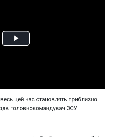
Play
Video
а весь цей час становлять приблизно
додав головнокомандувач ЗСУ.