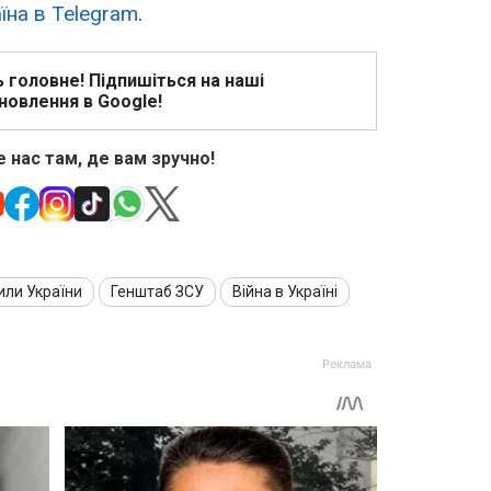
їна в Telegram
.
ь головне! Підпишіться на наші
новлення в Google!
 нас там, де вам зручно!
или України
Генштаб ЗСУ
Війна в Україні