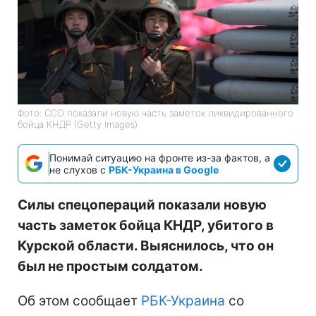
Фото: ССО показали новую часть заметок ликвидированного
бойца КНДР (Getty Images)
Понимай ситуацию на фронте из-за фактов, а
не слухов с
РБК-Украина в Google
Силы спецопераций показали новую
часть заметок бойца КНДР, убитого в
Курской области. Выяснилось, что он
был не простым солдатом.
Об этом сообщает
РБК-Украина
со