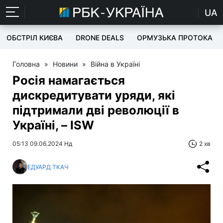
UA
ОБСТРІЛ КИЄВА
DRONE DEALS
ОРМУЗЬКА ПРОТОКА
Головна
»
Новини
»
Війна в Україні
Росія намагається
дискредитувати уряди, які
підтримали дві революції в
Україні, – ISW
05:13 09.06.2024 Нд
2 хв
ЕДУАРД ТКАЧ