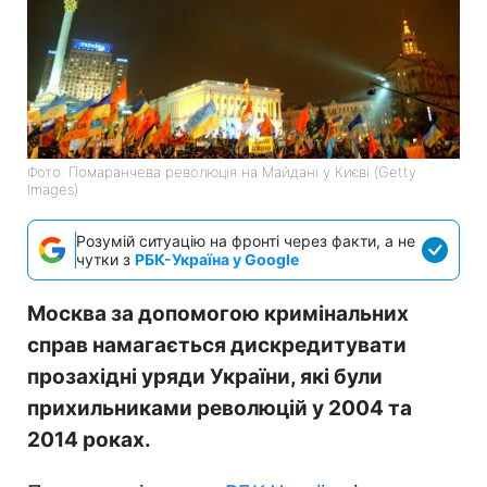
Фото: Помаранчева революція на Майдані у Києві (Getty
Images)
Розумій ситуацію на фронті через факти, а не
чутки з
РБК-Україна у Google
Москва за допомогою кримінальних
справ намагається дискредитувати
прозахідні уряди України, які були
прихильниками революцій у 2004 та
2014 роках.