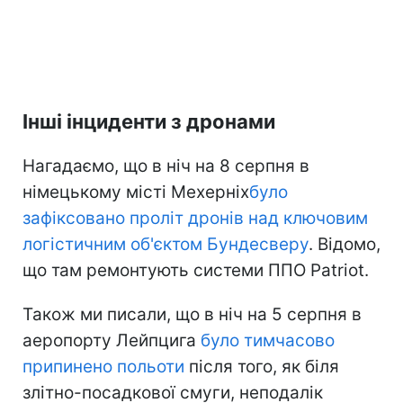
Інші інциденти з дронами
Нагадаємо, що в ніч на 8 серпня в
німецькому місті Мехерніх
було
зафіксовано проліт дронів над ключовим
логістичним об'єктом Бундесверу
. Відомо,
що там ремонтують системи ППО Patriot.
Також ми писали, що в ніч на 5 серпня в
аеропорту Лейпцига
було тимчасово
припинено польоти
після того, як біля
злітно-посадкової смуги, неподалік